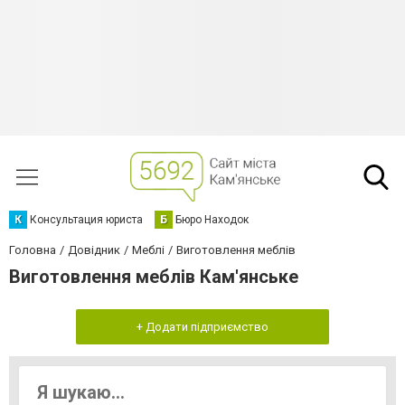
К
Консультация юриста
Б
Бюро Находок
Головна
Довідник
Меблі
Виготовлення меблів
Виготовлення меблів Кам'янське
+ Додати підприємство