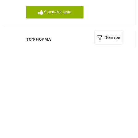
Я рекомендую
Фільтри
ТОФ НОРМА
51900, Днепродзержинск, проспект Аношкина, 24
+380 (5692) 33033
,
+380 (5692) 37376
Я рекомендую
Файна
51900, Днепродзержинск, улица Пушкина, 5
+380 (5692) 79368
Я рекомендую