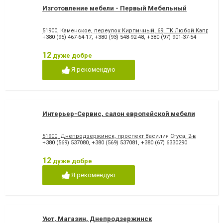
Изготовление мебели - Первый Мебельный
51900, Каменское, переулок Кирпичный, 69, ТК Любой Каприз, 
+380 (95) 467-64-17
,
+380 (93) 548-92-48
,
+380 (97) 901-37-54
12
дуже добре
Я рекомендую
Интерьер-Сервис, салон европейской мебели
51900, Днепродзержинск, проспект Василия Стуса, 2-в
+380 (569) 537080
,
+380 (569) 537081
,
+380 (67) 6330290
12
дуже добре
Я рекомендую
Уют, Магазин, Днепродзержинск