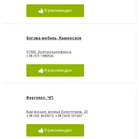
Я рекомендую
Богова мебель, Каменское
51900, Днепродзержинск
+38 (97) 1980926
Я рекомендую
Вергулес, ЧП
Кам`янське, вулиця Енергетиків, 20
+38 (50) 3633072
,
+38 (569) 551607
Я рекомендую