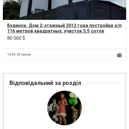
Будинок, Дом 2-этажный 2012 года постройки о/п
116 метров квадратных, участок 5,5 соток
(находится г...
80 000 $
13:49,
29 липня
Відповідальний за розділ