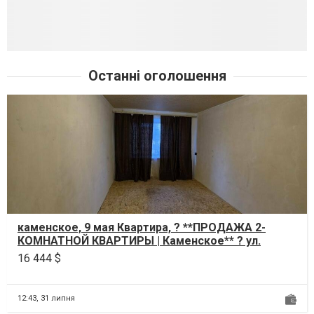
Останні оголошення
каменское, 9 мая Квартира, ? **ПРОДАЖА 2-
КОМНАТНОЙ КВАРТИРЫ | Каменское** ? ул.
Дениса Рохтина (9 М...
16 444 $
12:43,
31 липня