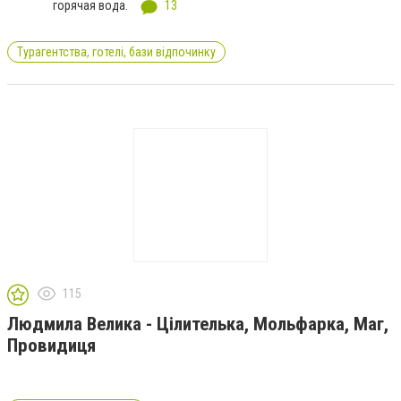
горячая вода.
13
Турагентства, готелі, бази відпочинку
115
Людмила Велика - Цілителька, Мольфарка, Маг,
Провидиця