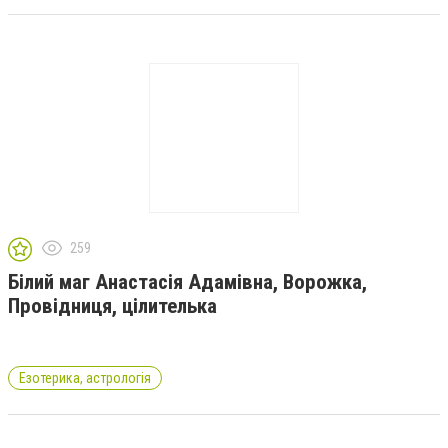
259
Білий маг Анастасія Адамівна, Ворожка,
Провідниця, цілителька
Езотерика, астрологія