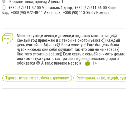
Елизаветовка, проезд Афины, 1
+380 (67) 611-57-00 Мангальный двор
+380 (67) 611-56-00 Кафе-
бар
+380 (98) 972-40-11 Аквапарк
+380 (98) 113-36-07 Номера
Место крутое,и лесок,и домики,и вода как можно чище😊
Каждый год приезжаю и с такой не охотой уезжаю)) Каждый
день считай на Афинах😅 Всем советую! Ещё бы цены были
чуток ниже,но они себя окупают! Так что они не на небесах)
Оно того стоит,но всё же)) Если ехать с семьёй,снимать домик
или комнату,и кушать так три раза в день,довольно дорого
обойдется 😅 А так,отличное место))
14
Турагентства, готелі, бази відпочинку
Ресторани, кафе, піцерії, суші