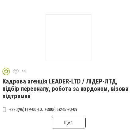
44
Кадрова агенція LEADER-LTD / ЛІДЕР-ЛТД,
підбір персоналу, робота за кордоном, візова
підтримка
+380(96)119-00-10
+380(66)245-90-09
Ще 1