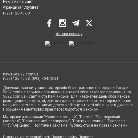
Реклама на сайті
Франшиза "CitySites"
(097) 125-45-53
Автори проєкту
news@5692.com.ua
(097) 125-45-53, (093) 404-72-21
Допускається цитування матеріалів без отримання попередньої згоди
5692.com.ua за умови розміщення в тексті обов'язкового посилання на
5692.com.ua - Сайт міста Кам'янське. Для інтернет-видань обов'язкове
розміщення прямого, відкритого для пошукових систем гіперпосилання
на цитовані статті не нижче другого абзацу в тексті або в якості джерела.
Порушення виняткових прав переслідується Законом.
Матеріали з плашками "Новини компаній", "Промо", "Партнерський
матеріал", "Партнерський спецпроєкт", "Політичні новини", "Пресреліз",
"PR", "Офіційно", "Політична реклама" публікуються на правах реклами.
Політика конфіденційності
Правила сайту
Правила