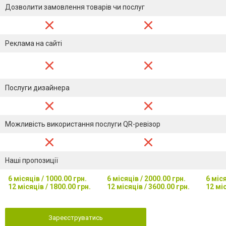
Дозволити замовлення товарів чи послуг
Реклама на сайті
Послуги дизайнера
Можливість використання послуги QR-ревізор
Наші пропозиції
6 місяців / 1000.00 грн.
6 місяців / 2000.00 грн.
6 міся
12 місяців / 1800.00 грн.
12 місяців / 3600.00 грн.
12 міс
Зареєструватись