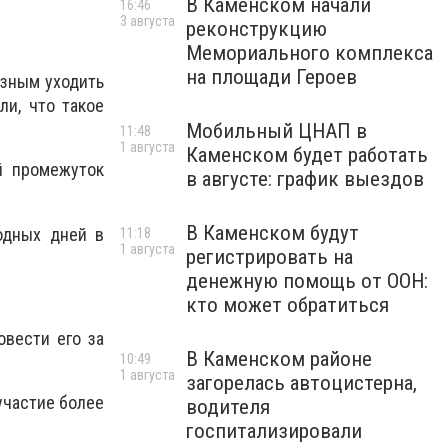
В Каменском начали
16:46
3 августа
реконструкцию
Мемориального комплекса
на площади Героев
азным уходить
ли, что такое
Мобильный ЦНАП в
11:48
1 августа
Каменском будет работать
й промежуток
в августе: график выездов
В Каменском будут
одных дней в
11:18
1 августа
регистрировать на
денежную помощь от ООН:
кто может обратиться
овести его за
В Каменском районе
10:49
1 августа
загорелась автоцистерна,
участие более
водителя
госпитализировали