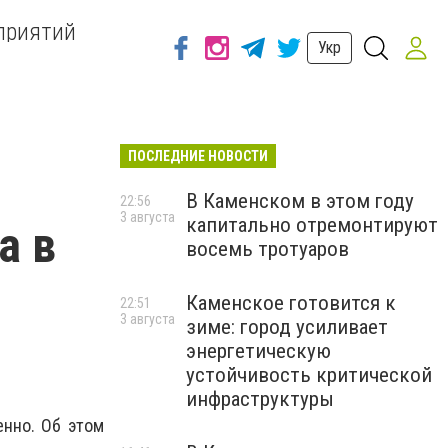
приятий
Укр
ПОСЛЕДНИЕ НОВОСТИ
В Каменском в этом году
22:56
3 августа
капитально отремонтируют
а в
восемь тротуаров
Каменское готовится к
22:51
3 августа
зиме: город усиливает
энергетическую
устойчивость критической
инфраструктуры
енно. Об этом