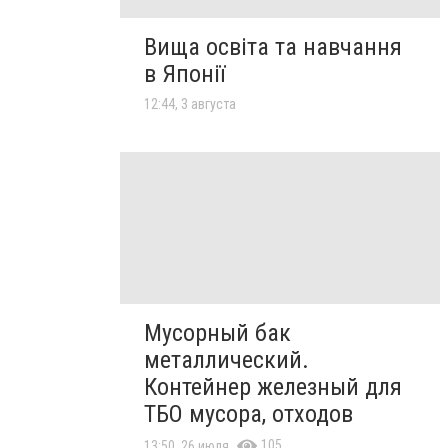
Вища освіта та навчання
в Японії
12:44, 3 августа
Мусорный бак
металлический.
Контейнер железный для
ТБО мусора, отходов
105
13:50, 26 июля