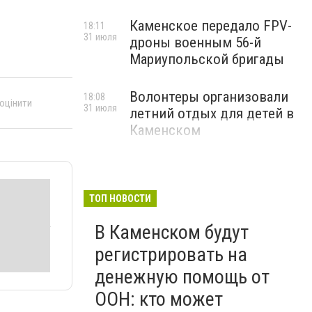
Каменское передало FPV-
18:11
31 июля
дроны военным 56-й
Мариупольской бригады
Волонтеры организовали
18:08
 оцінити
31 июля
летний отдых для детей в
Каменском
ТОП НОВОСТИ
В Каменском будут
регистрировать на
денежную помощь от
ООН: кто может