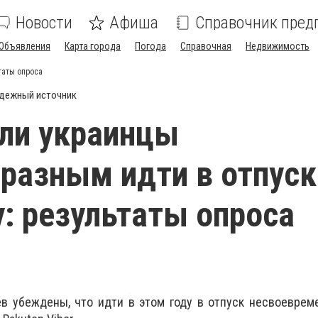
Новости
Афиша
Справочник пред
Объявления
Карта города
Погода
Справочная
Недвижимость
таты опроса
дежный источник
ли украинцы
разным идти в отпуск
у: результаты опроса
в убеждены, что идти в этом году в отпуск несвоеврем