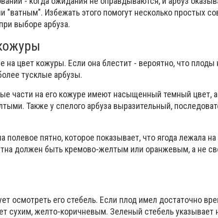
ваний - когда ожидания не оправдываются, и арбуз оказыв
и "ватным". Избежать этого помогут несколько простых со
при выборе арбуза.
 кожуры
 на цвет кожуры. Если она блестит - вероятно, что плоды
более тусклые арбузы.
ные части на его кожуре имеют насыщенный темный цвет, 
тыми. Также у спелого арбуза выразительный, последоват
а полевое пятно, которое показывает, что ягода лежала на 
пятна должен быть кремово-желтым или оранжевым, а не с
ет осмотреть его стебель. Если плод имел достаточно вре
ет сухим, желто-коричневым. Зеленый стебель указывает н