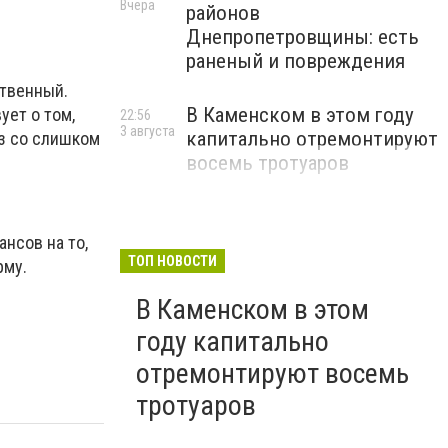
Вчера
районов
Днепропетровщины: есть
раненый и повреждения
ственный.
В Каменском в этом году
ует о том,
22:56
3 августа
капитально отремонтируют
уз со слишком
восемь тротуаров
нсов на то,
ТОП НОВОСТИ
рму.
В Каменском в этом
году капитально
отремонтируют восемь
тротуаров