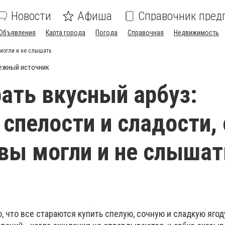
Новости
Афиша
Справочник пред
Объявления
Карта города
Погода
Справочная
Недвижимость
 могли и не слышать
ежный источник
ать вкусный арбуз:
 спелости и сладости, 
вы могли и не слышат
, что все стараются купить спелую, сочную и сладкую ягоду