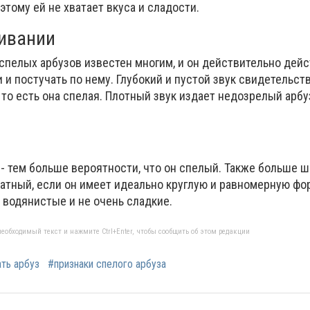
этому ей не хватает вкуса и сладости.
кивании
спелых арбузов известен многим, и он действительно дей
 и постучать по нему. Глубокий и пустой звук свидетельств
- то есть она спелая. Плотный звук издает недозрелый арб
- тем больше вероятности, что он спелый. Также больше ша
матный, если он имеет идеально круглую и равномерную фо
водянистые и не очень сладкие.
еобходимый текст и нажмите Ctrl+Enter, чтобы сообщить об этом редакции
ть арбуз
#признаки спелого арбуза