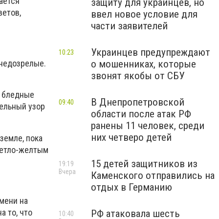
ается
защиту для украинцев, но
ветов,
ввел новое условие для
части заявителей
Украинцев предупреждают
10:23
о мошенниках, которые
 недозрелые.
звонят якобы от СБУ
а бледные
В Днепропетровской
09:40
ельный узор
области после атак РФ
ранены 11 человек, среди
них четверо детей
земле, пока
ветло-желтым
15 детей защитников из
19:19
Вчера
Каменского отправились на
отдых в Германию
мени на
а то, что
РФ атаковала шесть
10:40