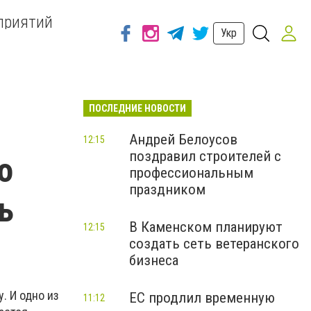
приятий
Укр
ПОСЛЕДНИЕ НОВОСТИ
Андрей Белоусов
12:15
поздравил строителей с
о
профессиональным
праздником
ь
В Каменском планируют
12:15
создать сеть ветеранского
бизнеса
. И одно из
ЕС продлил временную
11:12