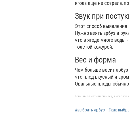
ягода еще не созрела, по
Звук при посту
Этот способ выявления 
Нужно взять арбуз в руки
что в ягоде много воды 
толстой кожурой.
Вес и форма
Чем больше весит арбуз 
что плод вкусный и аро
Овальные плоды обычно 
Если вы заметили ошибку, выделите н
#выбрать арбуз
#как выбра