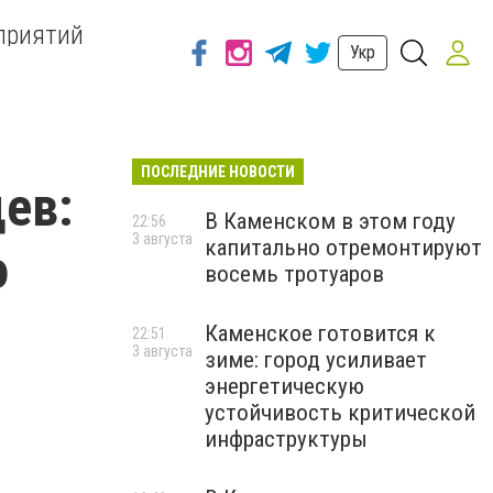
приятий
Укр
ПОСЛЕДНИЕ НОВОСТИ
ев:
В Каменском в этом году
22:56
3 августа
капитально отремонтируют
о
восемь тротуаров
Каменское готовится к
22:51
3 августа
зиме: город усиливает
энергетическую
устойчивость критической
инфраструктуры