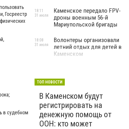
пользовать
Каменское передало FPV-
18:11
и, Госреестр
31 июля
дроны военным 56-й
 физических
Мариупольской бригады
й,
Волонтеры организовали
18:08
31 июля
летний отдых для детей в
Каменском
ТОП НОВОСТИ
В Каменском будут
рока;
регистрировать на
ь в судебном
денежную помощь от
ООН: кто может