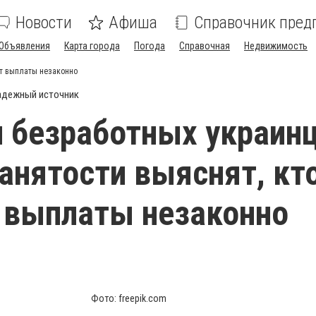
Новости
Афиша
Справочник пред
Объявления
Карта города
Погода
Справочная
Недвижимость
ет выплаты незаконно
адежный источник
 безработных украинц
анятости выяснят, кт
 выплаты незаконно
Фото: freepik.com