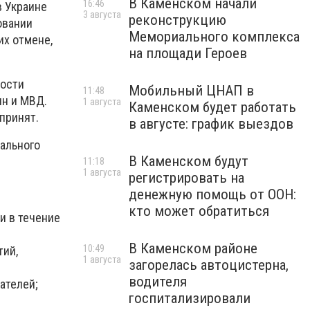
В Каменском начали
16:46
в Украине
3 августа
реконструкцию
овании
Мемориального комплекса
их отмене,
на площади Героев
ности
Мобильный ЦНАП в
11:48
ин и МВД.
1 августа
Каменском будет работать
принят.
в августе: график выездов
ального
В Каменском будут
11:18
1 августа
регистрировать на
денежную помощь от ООН:
кто может обратиться
и в течение
В Каменском районе
10:49
тий,
1 августа
загорелась автоцистерна,
водителя
ателей;
госпитализировали