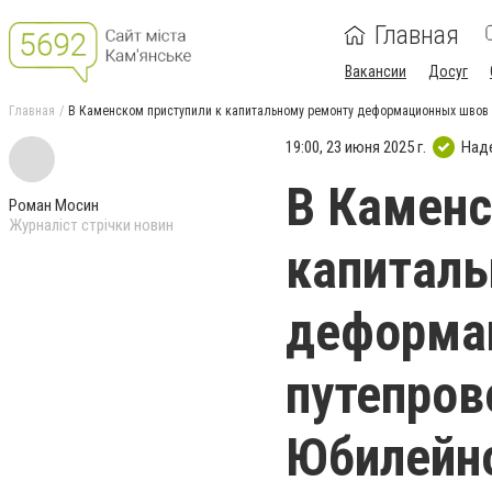
Главная
Вакансии
Досуг
Главная
В Каменском приступили к капитальному ремонту деформационных швов 
19:00, 23 июня 2025 г.
Над
В Каменс
Роман Мосин
Журналіст стрічки новин
капиталь
деформа
путепров
Юбилейн