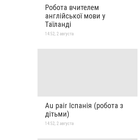
Робота вчителем
англійської мови у
Таїланді
14:52, 2 августа
Au pair Іспанія (робота з
дітьми)
14:52, 2 августа