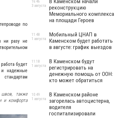
В Каменском начали
16:46
3 августа
реконструкцию
Мемориального комплекса
на площади Героев
тепроводе по
Мобильный ЦНАП в
11:48
1 августа
Каменском будет работать
ы ни разу не
в августе: график выездов
творительном
В Каменском будут
11:18
 работа будет
1 августа
регистрировать на
е и надежные
денежную помощь от ООН:
 стандартам
кто может обратиться
швов, также
В Каменском районе
10:49
1 августа
и и комфорта
загорелась автоцистерна,
водителя
госпитализировали