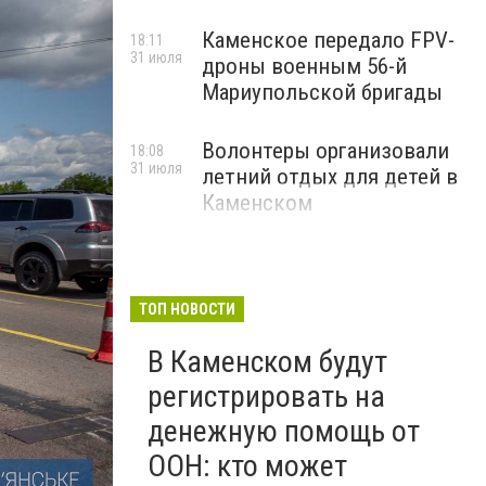
Каменское передало FPV-
18:11
31 июля
дроны военным 56-й
Мариупольской бригады
Волонтеры организовали
18:08
31 июля
летний отдых для детей в
Каменском
ТОП НОВОСТИ
В Каменском будут
регистрировать на
денежную помощь от
ООН: кто может