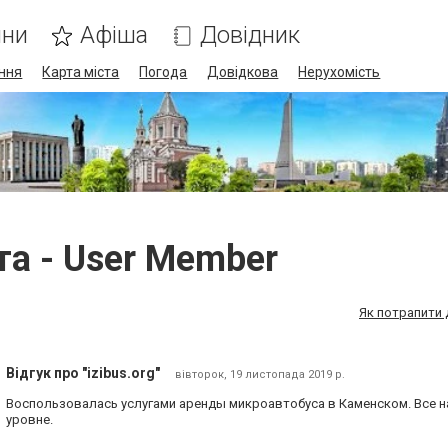
ини
Афіша
Довідник
ння
Карта міста
Погода
Довідкова
Нерухомість
та - User Member
Як потрапити 
Відгук про "izibus.org"
вівторок, 19 листопада 2019 р.
Воспользовалась услугами аренды микроавтобуса в Каменском. Все 
уровне.