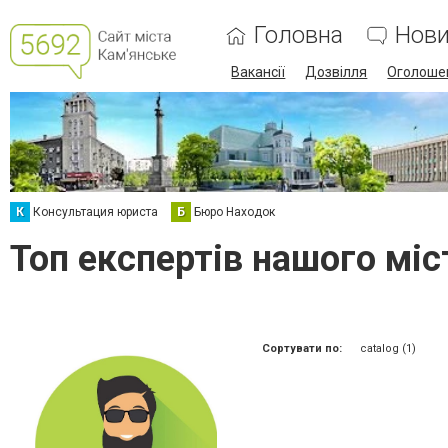
Головна
Нов
Вакансії
Дозвілля
Оголоше
К
Консультация юриста
Б
Бюро Находок
Топ експертів нашого міс
Сортувати по:
catalog (1)