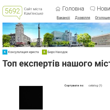
Головна
Нов
Вакансії
Дозвілля
Оголоше
К
Консультация юриста
Б
Бюро Находок
Топ експертів нашого міст
Сортувати по:
catalog (1)