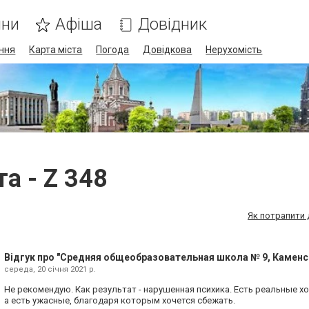
ини
Афіша
Довідник
ння
Карта міста
Погода
Довідкова
Нерухомість
а - Z 348
Як потрапити 
Відгук про "Средняя общеобразовательная школа № 9, Каменс
середа, 20 січня 2021 р.
Не рекомендую. Как результат - нарушенная психика. Есть реальные х
а есть ужасные, благодаря которым хочется сбежать.