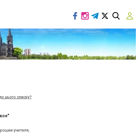
до цього списку?
кое"
орошие учителя,