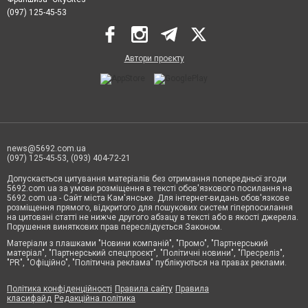
(097) 125-45-53
Автори проєкту
news@5692.com.ua
(097) 125-45-53, (093) 404-72-21
Допускається цитування матеріалів без отримання попередньої згоди
5692.com.ua за умови розміщення в тексті обов'язкового посилання на
5692.com.ua - Сайт міста Кам'янське. Для інтернет-видань обов'язкове
розміщення прямого, відкритого для пошукових систем гіперпосилання
на цитовані статті не нижче другого абзацу в тексті або в якості джерела.
Порушення виняткових прав переслідується Законом.
Матеріали з плашками "Новини компаній", "Промо", "Партнерський
матеріал", "Партнерський спецпроєкт", "Політичні новини", "Пресреліз",
"PR", "Офіційно", "Політична реклама" публікуються на правах реклами.
Політика конфіденційності
Правила сайту
Правила
класифайд
Редакційна політика