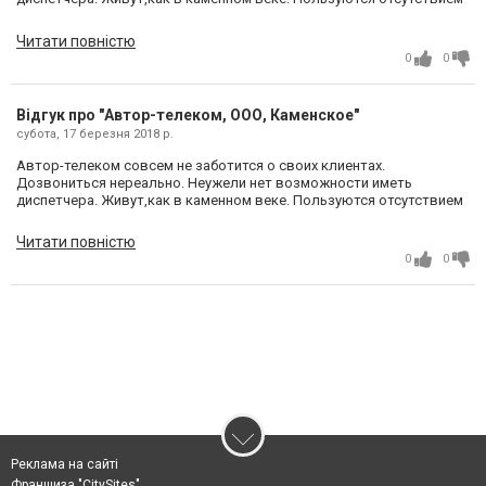
альтернативы. А если все зрители перейдут на спутниковое и Т-2.
Еще есть интернет. Опроблемах с качеством сообщить
Читати повністю
некуда.Никому не советую подключаться к таким кабельщикам.
0
0
Відгук про "Автор-телеком, ООО, Каменское"
субота, 17 березня 2018 р.
Автор-телеком совсем не заботится о своих клиентах.
Дозвониться нереально. Неужели нет возможности иметь
диспетчера. Живут,как в каменном веке. Пользуются отсутствием
альтернативы. А если все зрители перейдут на спутниковое и Т-2.
Еще есть интернет. Опроблемах с качеством сообщить
Читати повністю
некуда.Никому не советую подключаться к таким кабельщикам.
0
0
Реклама на сайті
Франшиза "CitySites"