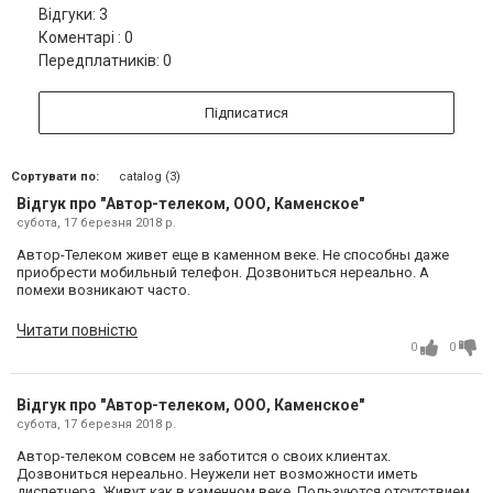
Відгуки: 3
Коментарі : 0
Передплатників: 0
Підписатися
Сортувати по:
catalog (3)
Відгук про "Автор-телеком, ООО, Каменское"
субота, 17 березня 2018 р.
Автор-Телеком живет еще в каменном веке. Не способны даже
приобрести мобильный телефон. Дозвониться нереально. А
помехи возникают часто.
Читати повністю
0
0
Відгук про "Автор-телеком, ООО, Каменское"
субота, 17 березня 2018 р.
Автор-телеком совсем не заботится о своих клиентах.
Дозвониться нереально. Неужели нет возможности иметь
диспетчера. Живут,как в каменном веке. Пользуются отсутствием