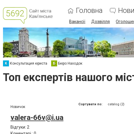
Головна
Нов
Вакансії
Дозвілля
Оголоше
К
Консультация юриста
Б
Бюро Находок
Топ експертів нашого міс
Сортувати по:
catalog (2)
Новичок
valera-66v@i.ua
Відгуки: 2
Коментарі : 0