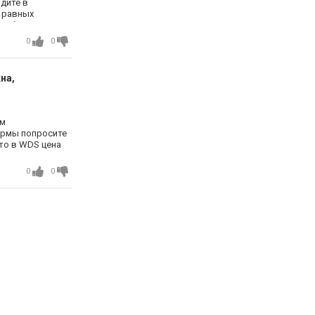
дите в
 равных
 работа
0
0
на,
ам
ирмы попросите
то в WDS цена
воды делайте
0
0