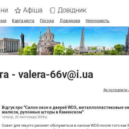
ини
Афіша
Довідник
ння
Карта міста
Погода
Довідкова
Нерухомість
та -
valera-66v@i.ua
Як потрапити 
Відгук про "Салон окон и дверей WDS, металлопластиковые ок
жалюзи, рулонные шторы в Каменском"
четвер, 22 листопада 2018 р.
Совет для тех,кто рискнет обслужиться в салоне WDS-после того как 