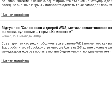
ее напарница/имени не знаю/&quot;просчитают&quot; конструкцию,зай
соседние оконные фирмы и попросите сделать тоже самое,при прочих
условиях цена в WDS будет на 20-25% выше,девочки-менеджеры свою
знают))Выводы делайте сами...
Читати повністю
Відгук про "Салон окон и дверей WDS, металлопластиковые ок
жалюзи, рулонные шторы в Каменском"
четвер, 22 листопада 2018 р.
Совет для тех кто решит обслужиться в салоне WDS,после того как в
&quot;обсчитают&quot;конструкцию ,зайдите на 2-3 другие оконные ф
менеджеров еще раз посчитать,и вы будете неприятно удивлены тем ч
выше на 20-25%,Маргарита с напарницей свое дело знают четко....Вы
сами..
Читати повністю