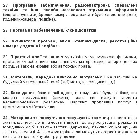
27. Програмне забезпечення, радіоелектронні, спеціальні
технічні та інші засоби негласного отримання інформації
(мікронавушники, брелки-камери, окуляри з вбудованою камерою,
годинник-камера і подібне).
28. Програмне забезпечення, клони додатків.
29. Активатори програм, ключі компакт-диска, реєстраційні
номери додатків і подібне.
30. Піратські носії та інше
з мультфільмами, музикою, фільмами,
програмним забезпеченням та іншими матеріалами, поширення яких
порушує закони України або авторські права.
31. Матеріали, передані виключно віртуально
і не записані на
будь-який матеріальний носій (ідеї, методи, принципи і т.д.).
32. Бази даних
, бази e-mail адрес, в тому числі будь-які бази, що
містять персональні (анкетні) дані, які можуть сприяти
несанкціонованим розсилкам. Парсинг: пропозиція послуг і
програмного забезпечення.
33. Матеріали та послуги, що порушують таємницю
приватного
життя, що посягають на честь, гідність і ділову репутацію громадян і
юридичних осіб, а також містять державну, банківську, комерційну
та іншу таємниці. А також матеріали, які можуть використовуватися
як наклеп на людину або групу людей.