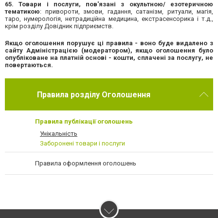
65. Товари і послуги, пов'язані з окультною/ езотеричною
тематикою
: привороти, змови, гадання, сатанізм, ритуали, магія,
таро, нумерологія, нетрадиційна медицина, екстрасенсорика і т.д.,
крім розділу Довідник підприємств.
Якщо оголошення порушує ці правила - воно буде видалено з
сайту Адміністрацією (модератором), якщо оголошення було
опубліковане на платній основі - кошти, сплачені за послугу, не
повертаються.
Правила розділу Оголошення
Правила публікації оголошень
Унікальність
Заборонені товари і послуги
Правила оформлення оголошень