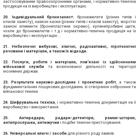
застосовуваним правоохоронними органами, і нормативно-технічна
продукція на їх виробництво і експлуатацію.
20. Індивідуальний бронезахист:
бронежилети (різних типів і
класів захисту), захисні каски (різних типів і класів захисту), жорсткі
захисні елементи (бронепластини окремо), куленепробивні щити,
чохли до бронежилетів і т.д і нормативно-технічна продукція на їх
виробництво і експлуатацію ..
21. Небезпечні вибухові, хімічні, радіоактивні, піротехнічні
речовини і матеріали, а також їх відходи.
22. Послуги, роботи і матеріали, пов'язані із здійсненням
військової служби
та воєнізованої діяльності на території
іноземних держав.
23. Результати науково-дослідних і проектних робіт
, а також
фундаментальних пошукових досліджень зі створення озброєння та
військової техніки.
24. Шифрувальна техніка
, і нормативно-технічна документація на її
виробництво і використання.
25. Антирадари, радари-детектори, рамки-шторки,
антипрослушка, антижучки
і подібні технічні пристосування.
26. Універсальні ключі / засоби
для різного роду замків.