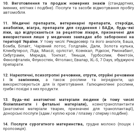
10. Виготовлення та продаж номерних знаків
(стандартних,
іменних, елітних і подібне). Послуги та засоби відмотування пробігу
автомобіля.
11. Медичні препарати, ветеринарні препарати, стероїди,
анаболіки, віагра, препарати для схуднення і БАДи,
будь-які
ліки,
що відпускаються за рецептом лікаря,
призначені для
використання лише у медичних закладах
або заборонені на
території України.
У тому числі: Ремдесевір та його аналоги, Баша,
Бомба, Білайт, Чарівний лотос, Голдлайн, Дали, Золота кулька,
Кленбутерол, Ліда, Miaozi, орлістат, Ксенікал, Рідкісні, Рімонабант,
Сибутрамін, Меридіа, Тонгкат, Тяньши, Турбослим, Фенітоїн,
Фенолфталеїн, Флукостеін, Фітолакс, Евалар, XL-S, 7 Days, збуджуючі
препарати.
12. Наркотичні, психотропні речовини, отрути, отруйні речовини
і їх замінники,
а також рослини та інгредієнти, що
використовуються для їх приготування. Галюциногенні рослини,
гриби і похідні з них продукти.
13. Будь-які анатомічні матеріали людини
(в тому числі
біоімплантати і фетальні матеріали),
ксенотрансплантанти
(анатомічні матеріали тварин, призначені для трансплантації),
донорські послуги (здам / куплю кров / плазму / сперму і подібне).
14. Послуги сурогатного материнства,
грудне молоко (пошук і
пропозиція).