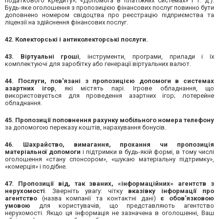
податкового кредиту»; «Допомога в платіжних системах» і т. д.).
Будь-яке оголошення з пропозицією фінансових послуг повинно бути
доповнено номером свідоцтва про реєстрацію підприємства та
ліцензії на здійснення фінансових послуг.
42. Колекторські і антиколекторські послуги.
43. Віртуальні гроші
, інструменти, програми, прилади і їх
комплектуючі для заробітку або генерації віртуальних валют.
44. Послуги, пов'язані з пропозицією допомоги в системах
азартних ігор
, які містять парі. Ігрове обладнання, що
використовується для проведення азартних ігор; лотерейне
обладнання.
45. Пропозиції поповнення рахунку мобільного номера телефону
за допомогою переказу коштів, нарахування бонусів.
46. ​​Шахрайство, вимагання, прохання чи пропозиція
матеріальної допомоги
і підтримки в будь-якій формі, в тому числі
оголошення «стану спонсором», «шукаю матеріальну підтримку»,
«комерція» і подібне.
47. Пропозиції від, так званих, «інформаційних» агентств з
нерухомості
. Зверніть увагу: чітку
вказівку інформації про
агентство
(назва компанії та контактні дані)
є обов'язковою
умовою
для користувачів, що представляють агентство
нерухомості. Якщо ця інформація не зазначена в оголошенні, Ваш