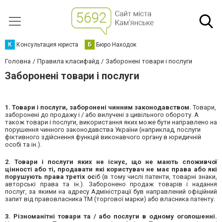
К
Консультация юриста
Б
Бюро Находок
Головна
Правила класифайд
Заборонені товари і послуги
Заборонені товари і послуги
1. Товари і послуги, заборонені чинним законодавством.
Товари,
заборонені до продажу і / або вилучені з цивільного обороту. А
також товари і послуги, використання яких може бути направлено на
порушення чинного законодавства України (наприклад, послуги
фіктивного здійснення функцій виконавчого органу в юридичній
особі та ін.).
2. Товари і послуги яких не існує, що не мають споживчої
цінності або ті, продавати які користувач не має права або які
порушують права третіх ос
іб (в тому числі патенти, товарні знаки,
авторські права та ін.). Заборонено продаж товарів і надання
послуг, за якими на адресу Адміністрації був направлений офіційний
запит від правовласника ТМ (торгової марки) або власника патенту.
3. Різноманітні товари та / або послуги в одному оголошенні.