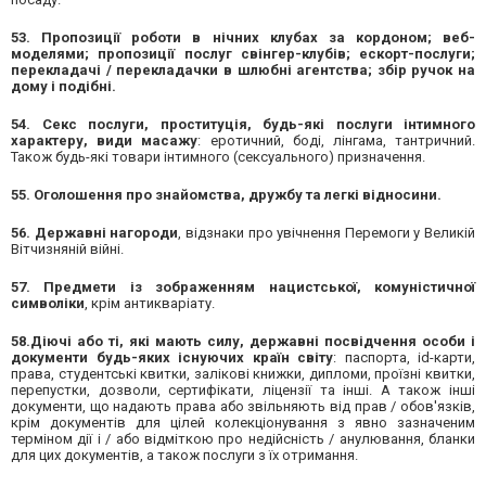
53. Пропозиції роботи в нічних клубах за кордоном; веб-
моделями; пропозиції послуг свінгер-клубів; ескорт-послуги;
перекладачі / перекладачки в шлюбні агентства; збір ручок на
дому і подібні.
54. Секс послуги, проституція, будь-які послуги інтимного
характеру, види масажу
: еротичний, боді, лінгама, тантричний.
Також будь-які товари інтимного (сексуального) призначення.
55. Оголошення про знайомства, дружбу та легкі відносини.
56. Державні нагороди
, відзнаки про увічнення Перемоги у Великій
Вітчизняній війні.
57. Предмети із зображенням нацистської, комуністичної
символіки
, крім антикваріату.
58.Діючі або ті, які мають силу, державні посвідчення особи і
документи будь-яких існуючих країн світу
: паспорта, id-карти,
права, студентські квитки, залікові книжки, дипломи, проїзні квитки,
перепустки, дозволи, сертифікати, ліцензії та інші. А також інші
документи, що надають права або звільняють від прав / обов'язків,
крім документів для цілей колекціонування з явно зазначеним
терміном дії і / або відміткою про недійсність / анулювання, бланки
для цих документів, а також послуги з їх отримання.