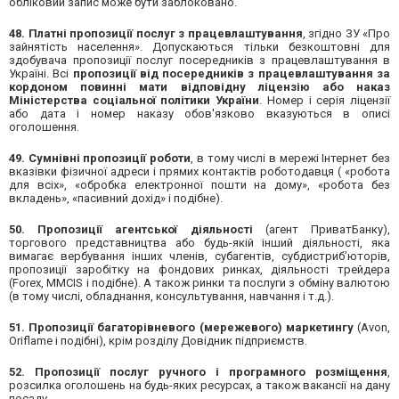
обліковий запис може бути заблоковано.
48. Платні пропозиції послуг з працевлаштування
, згідно ЗУ «Про
зайнятість населення». Допускаються тільки безкоштовні для
здобувача пропозиції послуг посередників з працевлаштування в
Україні. Всі
пропозиції від посередників з працевлаштування за
кордоном повинні мати відповідну ліцензію або наказ
Міністерства соціальної політики України
. Номер і серія ліцензії
або дата і номер наказу обов'язково вказуються в описі
оголошення.
49. Сумнівні пропозиції роботи
, в тому числі в мережі Інтернет без
вказівки фізичної адреси і прямих контактів роботодавця ( «робота
для всіх», «обробка електронної пошти на дому», «робота без
вкладень», «пасивний дохід» і подібне).
50. Пропозиції агентської діяльності
(агент ПриватБанку),
торгового представництва або будь-якій інший діяльності, яка
вимагає вербування інших членів, субагентів, субдистриб’юторів,
пропозиції заробітку на фондових ринках, діяльності трейдера
(Forex, MMCIS і подібне). А також ринки та послуги з обміну валютою
(в тому числі, обладнання, консультування, навчання і т.д.).
51. Пропозиції багаторівневого (мережевого) маркетингу
(Avon,
Oriflame і подібні), крім розділу Довідник підприємств.
52. Пропозиції послуг ручного і програмного розміщення
,
розсилка оголошень на будь-яких ресурсах, а також вакансії на дану
посаду.