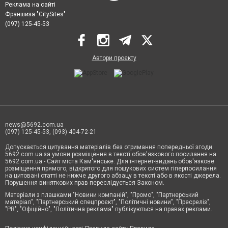
Реклама на сайті
Франшиза "CitySites"
(097) 125-45-53
Автори проєкту
news@5692.com.ua
(097) 125-45-53, (093) 404-72-21
Допускається цитування матеріалів без отримання попередньої згоди
5692.com.ua за умови розміщення в тексті обов'язкового посилання на
5692.com.ua - Сайт міста Кам'янське. Для інтернет-видань обов'язкове
розміщення прямого, відкритого для пошукових систем гіперпосилання
на цитовані статті не нижче другого абзацу в тексті або в якості джерела.
Порушення виняткових прав переслідується Законом.
Матеріали з плашками "Новини компаній", "Промо", "Партнерський
матеріал", "Партнерський спецпроєкт", "Політичні новини", "Пресреліз",
"PR", "Офіційно", "Політична реклама" публікуються на правах реклами.