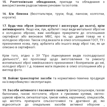
15. Рентгенівське обладнання,
прилади та обладнання з
використанням радіоактивних речовин та ізотопів.
16. Б/в білизна
(бюстгальтери, труси, боді, панчохи, колготки,
корсети).
17. Будь-яка зброя (комплектуючі і аксесуари до нього), крім
антикварного.
Якщо ніж, лук, арбалет і інші види метальної зброї не
є холодною зброєю, вам необхідно прикріпити до оголошення
сертифікат або висновок МВС, про те, що даний товар не є
холодною зброєю. Також слід вказати в описі оголошення ГОСТ, ТУ і
призначення ножа, луку, арбалета або іншого виду зброї так, як це
описано в сертифікаті.
Крім того, згідно з ЗУ "Про ліцензування видів господарської
діяльності", всі пропозиції щодо виготовлення та ремонту
вогнепальної зброї невійськового призначення і боєприпасів до неї,
холодної зброї і т.д. повинні мати ліцензію в описі оголошення або у
вигляді фото.
18. Бойові транспортні засоби
та нормативно-технічна продукція
на їх виробництво і експлуатацію.
19. Засоби активного і пасивного захисту
(електрошокери, газові
балончики, газові пістолети, зброя з гумовими кулями, світло-
шумові ефекти, сигналізатори, гумові кийки, наручники), спецзасоби,
що містять препарати сльозоточивої та дратівної дії, які
відносяться до спеціальних засобів активної оборони ,