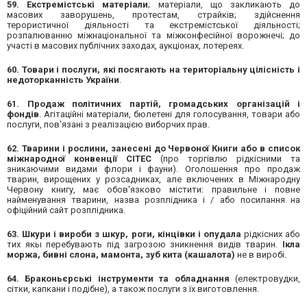
59. Екстремістські матеріали
; матеріали, що закликають до
масових заворушень, протестам, страйків; здійснення
терористичної діяльності та екстремістської діяльності;
розпалюванню міжнаціональної та міжконфесійної ворожнечі; до
участі в масових публічних заходах, аукціонах, лотереях.
60. Товари і послуги, які посягають на територіальну цілісність і
недоторканність України
.
61. Продаж політичних партій, громадських організацій і
фондів
. Агітаційні матеріали, бюлетені для голосування, товари або
послуги, пов'язані з реалізацією виборчих прав.
62. Тварини і рослини, занесені до Червоної Книги або в список
міжнародної конвенції СІТЕС
(про торгівлю рідкісними та
зникаючими видами флори і фауни). Оголошення про продаж
тварин, вирощених у розсадниках, але включених в Міжнародну
Червону книгу, має обов'язково містити: правильне і повне
найменування тварини, назва розплідника і / або посилання на
офіційний сайт розплідника.
63. Шкури і вироби з шкур, роги, кінцівки і опудала
рідкісних або
тих якы перебувають під загрозою зникнення видів тварин.
Ікла
моржа, бивні слона, мамонта, зуб кита (кашалота)
не в виробі.
64. Браконьєрські інструменти та обладнання
(електровудки,
сітки, капкани і подібне), а також послуги з їх виготовлення.