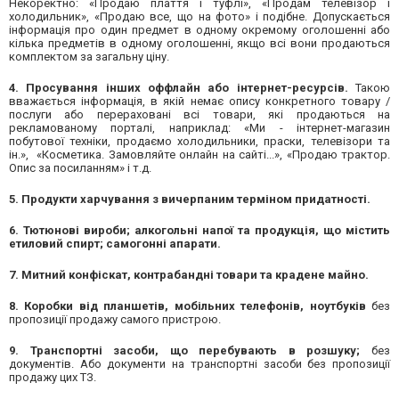
Некоректно: «Продаю плаття і туфлі», «Продам телевізор і
холодильник», «Продаю все, що на фото» і подібне. Допускається
інформація про один предмет в одному окремому оголошенні або
кілька предметів в одному оголошенні, якщо всі вони продаються
комплектом за загальну ціну.
4. Просування інших оффлайн або інтернет-ресурсів.
Такою
вважається інформація, в якій немає опису конкретного товару /
послуги або перераховані всі товари, які продаються на
рекламованому порталі, наприклад: «Ми - інтернет-магазин
побутової техніки, продаємо холодильники, праски, телевізори та
ін.», «Косметика. Замовляйте онлайн на сайті...», «Продаю трактор.
Опис за посиланням» і т.д.
5. Продукти харчування з вичерпаним терміном придатності.
6. Тютюнові вироби; алкогольні напої та продукція, що містить
етиловий спирт; самогонні апарати.
7. Митний конфіскат, контрабандні товари та крадене майно.
8. Коробки від планшетів, мобільних телефонів, ноутбуків
без
пропозиції продажу самого пристрою.
9. Транспортні засоби, що перебувають в розшуку;
без
документів. Або документи на транспортні засоби без пропозиції
продажу цих ТЗ.