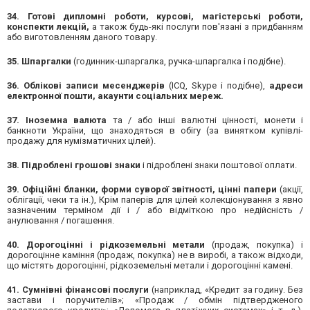
34. Готові дипломні роботи, курсові, магістерські роботи,
конспекти лекцій,
а також будь-які послуги пов'язані з придбанням
або виготовленням даного товару.
35. Шпаргалки
(годинник-шпаргалка, ручка-шпаргалка і подібне).
36. Облікові записи месенджерів
(ICQ, Skype і подібне),
адреси
електронної пошти, акаунти соціальних мереж.
37. Іноземна валюта
та / або інші валютні цінності, монети і
банкноти України, що знаходяться в обігу (за винятком купівлі-
продажу для нумізматичних цілей).
38. Підроблені грошові знаки
і підроблені знаки поштової оплати.
39. Офіційні бланки, форми суворої звітності, цінні папери
(акції,
облігації, чеки та ін.), Крім паперів для цілей колекціонування з явно
зазначеним терміном дії і / або відміткою про недійсність /
анулювання / погашення.
40. Дорогоцінні і рідкоземельні метали
(продаж, покупка) і
дорогоцінне каміння (продаж, покупка) не в виробі, а також відходи,
що містять дорогоцінні, рідкоземельні метали і дорогоцінні камені.
41. Сумнівні фінансові послуги
(наприклад, «Кредит за годину. Без
застави і поручителів»; «Продаж / обмін підтвердженого