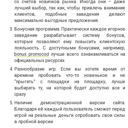
со счетов новичков рынка. Иногда они – даже
лучший выбор, так как, чтобы привлечь внимание
клиентов, подобные заведения делают
максимально выгодные предложения.
Бонусная программа. Практически каждое игорное
заведение разрабатывает систему бонусов,
которые позволяют ему повысить клиентскую
лояльность. С доступными бонусами, например,
bonus promocod
лучше всего ознакамливаться на
официальных ресурсах.
Разнообразие игр. Если вы хотите время от
времени пробовать что-то новенькое и не
“прыгать” с площадки на площадку, лучше
выбирать ту, на которой будет доступно все и
сразу.
Наличие демонстрационной версии сайта.
Благодаря ей каждый пользователь сможет перед
игрой на реальные деньги опробовать свои силы
в пробной версии.