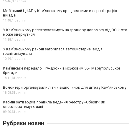
16:46,
3 серпня
Мобільний ЦНАП у Кам’янському працюватиме в серпні: графік
виїздів
11:48,
1 серпня
У Кам’янському реєструватимуть на грошову допомогу від ООН: хто
може звернутися
11:18,
1 серпня
У Кам’янському районі загорілася автоцистерна, водія
госпіталізували
10:49,
1 серпня
Кам’янське передало FPV-дрони військовим 56-ї Маріупольської
бригади
18:11,
31 липня
Волонтери організували літній відпочинок для дітей у Кам’янському
18:08,
31 липня
Кабмін затвердив правила ведення реєстру «Оберіг»: як
оновлюватимуть дані
09:20,
31 липня
Рубрики новин