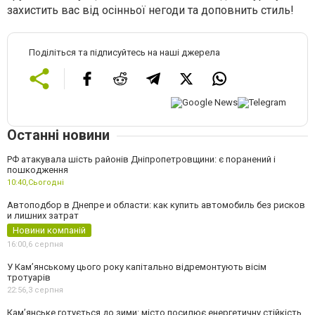
захистить вас від осінньої негоди та доповнить стиль!
Поділіться та підписуйтесь на наші джерела
Останні новини
РФ атакувала шість районів Дніпропетровщини: є поранений і
пошкодження
10:40,
Сьогодні
Автоподбор в Днепре и области: как купить автомобиль без рисков
и лишних затрат
Новини компаній
16:00,
6 серпня
У Кам’янському цього року капітально відремонтують вісім
тротуарів
22:56,
3 серпня
Кам’янське готується до зими: місто посилює енергетичну стійкість