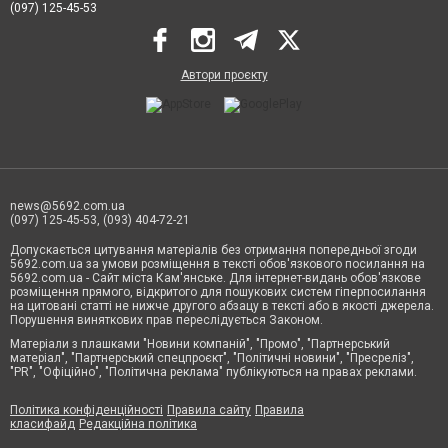
(097) 125-45-53
Автори проєкту
news@5692.com.ua
(097) 125-45-53, (093) 404-72-21
Допускається цитування матеріалів без отримання попередньої згоди
5692.com.ua за умови розміщення в тексті обов'язкового посилання на
5692.com.ua - Сайт міста Кам'янське. Для інтернет-видань обов'язкове
розміщення прямого, відкритого для пошукових систем гіперпосилання
на цитовані статті не нижче другого абзацу в тексті або в якості джерела.
Порушення виняткових прав переслідується Законом.
Матеріали з плашками "Новини компаній", "Промо", "Партнерський
матеріал", "Партнерський спецпроєкт", "Політичні новини", "Пресреліз",
"PR", "Офіційно", "Політична реклама" публікуються на правах реклами.
Політика конфіденційності
Правила сайту
Правила
класифайд
Редакційна політика