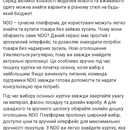
Серед великої кількості моделей нового та вживаного
одягу можна знайти варіанти в різному стилі на будь-
який бюджет.
NDO – сучасна платформа, де користувачі можуть легко
знайти та купити товари без зайвих зусиль. Чому вони
обирають саме NDO? Даний сервіс має простий і
зрозумілий інтерфейс, та дозволяє знаходити потрібні
товари без надмірних зусиль. Нові оголошення
з’являються регулярно, тому ви завжди знайдете
актуальні пропозиції. Це особливо зручно під час
пошуку куртки на початку сезону, коли вибір є
найбільшим. Якщо виникнуть питання, команда
підтримки NDO завжди готова допомогти та надати
консультацію при потребі.
Під час вибору осінньої куртки завжди звертайте увагу
на матеріал, фасон, посадку та дизайн виробу. А для
швидкого та зручного шопінгу обирайте онлайн-дошку
оголошень NDO. Платформа пропонує широкий вибір,
доступні ціни та зручний інтерфейс для максимальної
зручності покупців. З NDO ви легко знайдете куртку, яка