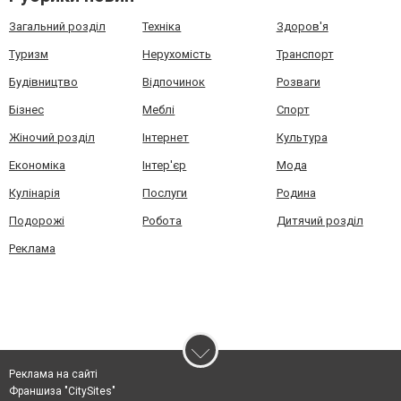
Загальний розділ
Техніка
Здоров'я
Туризм
Нерухомість
Транспорт
Будівництво
Відпочинок
Розваги
Бізнес
Меблі
Спорт
Жіночий розділ
Інтернет
Культура
Економіка
Інтер'єр
Мода
Кулінарія
Послуги
Родина
Подорожі
Робота
Дитячий розділ
Реклама
Реклама на сайті
Франшиза "CitySites"