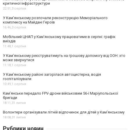
критичної інфраструктури
22:51,
3 серпня
У Кам’янському розпочали реконструкцію Меморіального
комплексу на Майдані Героїв
16:46,
3 серпня
Мобільний ЦНАП у Кам’янському працюватиме в серпні: графік
виїздів
11:48,
1 серпня
У Кам’янському реєструватимуть на грошову допомогу від ООН: хто
може звернутися
11:18,
1 серпня
У Кам’янському районі загорілася автоцистерна, водія
госпіталізували
10:49,
1 серпня
Кам’янське передало FPV-дрони військовим 56-ї Маріупольської
бригади
18:11,
31 липня
Волонтери організували літній відпочинок для дітей у Кам’янському
18:08,
31 липня
Рубрики новин