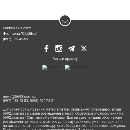
Реклама на сайті
Франшиза "CitySites"
(097) 125-45-53
Автори проєкту
news@5692.com.ua
(097) 125-45-53, (093) 404-72-21
Допускається цитування матеріалів без отримання попередньої згоди
5692.com.ua за умови розміщення в тексті обов'язкового посилання на
5692.com.ua - Сайт міста Кам'янське. Для інтернет-видань обов'язкове
розміщення прямого, відкритого для пошукових систем гіперпосилання
на цитовані статті не нижче другого абзацу в тексті або в якості джерела.
Порушення виняткових прав переслідується Законом.