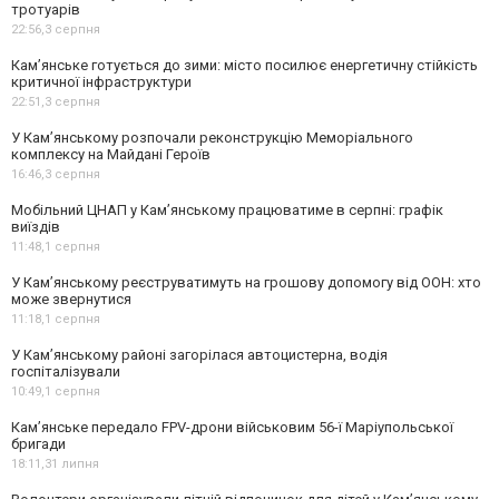
тротуарів
22:56,
3 серпня
Кам’янське готується до зими: місто посилює енергетичну стійкість
критичної інфраструктури
22:51,
3 серпня
У Кам’янському розпочали реконструкцію Меморіального
комплексу на Майдані Героїв
16:46,
3 серпня
Мобільний ЦНАП у Кам’янському працюватиме в серпні: графік
виїздів
11:48,
1 серпня
У Кам’янському реєструватимуть на грошову допомогу від ООН: хто
може звернутися
11:18,
1 серпня
У Кам’янському районі загорілася автоцистерна, водія
госпіталізували
10:49,
1 серпня
Кам’янське передало FPV-дрони військовим 56-ї Маріупольської
бригади
18:11,
31 липня