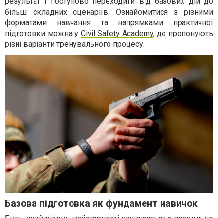
результат і поступово переходити від базових дій до
більш складних сценаріїв. Ознайомитися з різними
форматами навчання та напрямками практичної
підготовки можна у
Civil Safety Academy
, де пропонують
різні варіанти тренувального процесу.
Базова підготовка як фундамент навичок