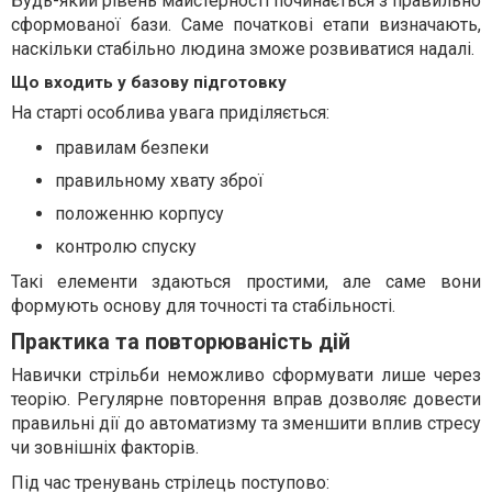
Будь-який рівень майстерності починається з правильно
сформованої бази. Саме початкові етапи визначають,
наскільки стабільно людина зможе розвиватися надалі.
Що входить у базову підготовку
На старті особлива увага приділяється:
правилам безпеки
правильному хвату зброї
положенню корпусу
контролю спуску
Такі елементи здаються простими, але саме вони
формують основу для точності та стабільності.
Практика та повторюваність дій
Навички стрільби неможливо сформувати лише через
теорію. Регулярне повторення вправ дозволяє довести
правильні дії до автоматизму та зменшити вплив стресу
чи зовнішніх факторів.
Під час тренувань стрілець поступово: