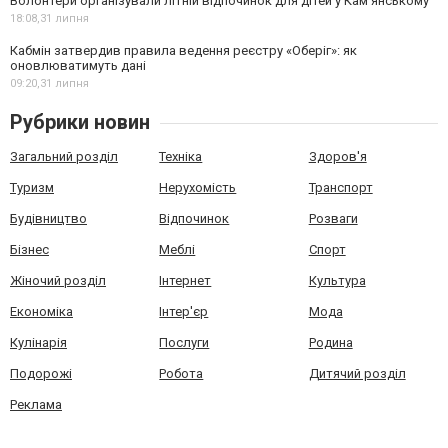
Волонтери організували літній відпочинок для дітей у Кам’янському
18:08,
31 липня
Кабмін затвердив правила ведення реєстру «Оберіг»: як
оновлюватимуть дані
09:20,
31 липня
Рубрики новин
Загальний розділ
Техніка
Здоров'я
Туризм
Нерухомість
Транспорт
Будівництво
Відпочинок
Розваги
Бізнес
Меблі
Спорт
Жіночий розділ
Інтернет
Культура
Економіка
Інтер'єр
Мода
Кулінарія
Послуги
Родина
Подорожі
Робота
Дитячий розділ
Реклама