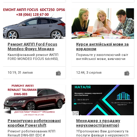
Ремонт АКПП Ford Focus
Курси англійської мови за
Mondeo Фокус Мондео
кордоном
MPS DPS DCT250 DCT450
Кваліфікований ремонт АКПП
Пориньте у захоплюючий світ
#FV4R-7000-AB# 2103402,
FORD MONDEO FOCUS 6dct450,
англійської мови, вивчаючи
DS7R 7000-BL, RMDS7R
6dct250. Можливий
за кордоном! У вас є
7000-BK, 2258375, 2258296,
бюджетний ремонт АКПП...
унікальна можливість роз...
2258310
10:19,
31 липня
12:44,
3 серпня
Ремонтуємо роботизовані
Менеджер з продажу
коробки Powershift
нерухомості(ріелтор)
DCT451 # Renault ESPACE
Ремонт роботизованих КПП
?Пропонуємо Вам допомогу та
DW6 EDC # 320108868R.
Renault DW6-001 EDC #
послуги фахівця з нерухомості