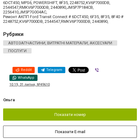
6DCT450, MPS6, POWERSHIFT, 8F35, 2248752,KV6P7000DB,
2544547,RMKV6P7000DB, 2440890,JM5P7P184CB,
2256410,JM5P7G004AC,
Ремонт АКПП Ford Transit Connect # 6DCT450, 6F35, 8F35, 8F40 #
2248752,KV6P7000DB, 2544547,RMKV6P7000DB, 2440890,
Рубрики
АВТОЗАПЧАСТИНИ, ВИТРАТНІ МАТЕРІАЛИ, АКСЕСУАРИ
ПОСЛУГИ
Reddit
Telegram
Viber
WhatsApp
10:19, 31 липня, №49610
Ольга
Показати номер
Показати E-mail