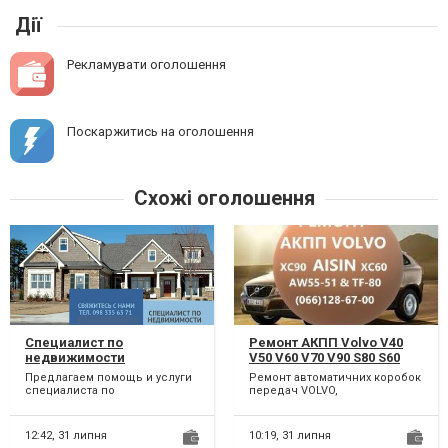
Дії
Рекламувати оголошення
Поскаржитись на оголошення
Схожі оголошення
Специалист по
Ремонт АКПП Volvo V40
недвижимости
V50 V60 V70 V90 S80 S60
г.Каменское
XC60 XC90 AISIN
Предлагаем помощь и услуги
Ремонт автоматичних коробок
Powershift #AV4R7000BG#
специалиста по
передач VOLVO,
36001817, 36000662,
недвижимости(риэлтора) в
6DCT450(POWERSHIFT),AW55-51,
31367035, 31256845,
городе Каменское.
AW55-50,TF80SC, 6DCT451. Мо...
Консультируем...
31256837, 31256837
12:42,
31 липня
10:19,
31 липня