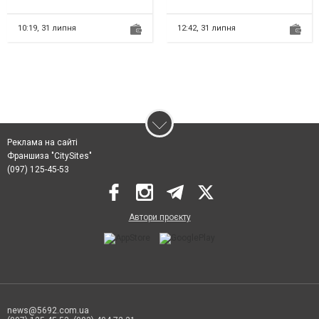
320108868R Espace Talisman.
(ріелтора) у місті Кам'янське.?
Ремонтуємо роботизовані...
Консульту...
10:19,
31 липня
12:42,
31 липня
Реклама на сайті
Франшиза "CitySites"
(097) 125-45-53
Автори проєкту
news@5692.com.ua