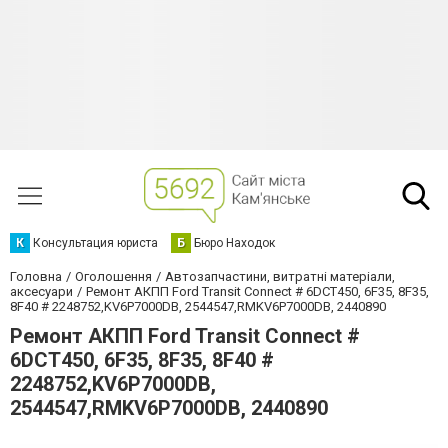
К
Консультация юриста
Б
Бюро Находок
Головна
Оголошення
Автозапчастини, витратні матеріали,
аксесуари
Ремонт АКПП Ford Transit Connect # 6DCT450, 6F35, 8F35,
8F40 # 2248752,KV6P7000DB, 2544547,RMKV6P7000DB, 2440890
Ремонт АКПП Ford Transit Connect #
6DCT450, 6F35, 8F35, 8F40 #
2248752,KV6P7000DB,
2544547,RMKV6P7000DB, 2440890