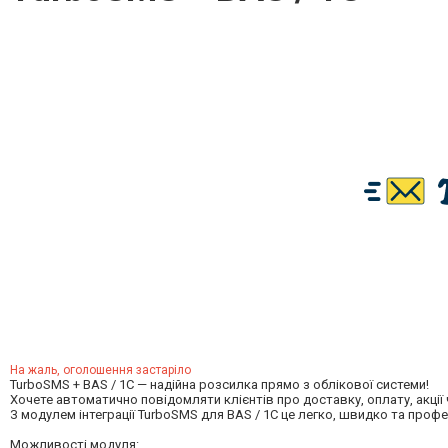
На жаль, оголошення застаріло
TurboSMS + BAS / 1C — надійна розсилка прямо з облікової системи!
Хочете автоматично повідомляти клієнтів про доставку, оплату, акції
З модулем інтеграції TurboSMS для BAS / 1C це легко, швидко та профе
Можливості модуля: