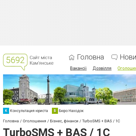
Головна
Нов
Вакансії
Дозвілля
Оголоше
К
Консультация юриста
Б
Бюро Находок
Головна
Оголошення
Бізнес, фінанси
TurboSMS + BAS / 1C
TurboSMS + BAS / 1C