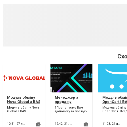
Схо
Модуль обміну
Менеджер з
Модуль обмі
Nova Global з BAS
продажу
OpenCart і BA
нерухомості(ріел
1С
Модуль обміну Nova
?Пропонуємо Вам
Модуль обміну
тор)
Global з BAS
допомогу та послуги
OpenCart і BAS / 
Міжнародна
фахівця з
Продаєте чере
доставка — тепер
нерухомості
OpenCart?
ще простіша! Якщо
(ріелтора) у місті
Підключіть BAS
10:51,
27 липня
12:42,
31 липня
11:03,
24 липня
ваш бізнес
Кам'янське.?
— і забудьте про