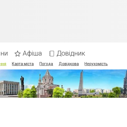
ини
Афіша
Довідник
ння
Карта міста
Погода
Довідкова
Нерухомість