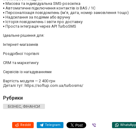
▪ Масова та індивідуальна SMS-розсилка
▪ Автоматичне підключення контактів із BAS / 1C
▪ Персоналізація повідомлень (ім’я, дата, номер замовлення тощо)
▪ Надсилання за подіями або вручну
▪ Історія повідомлень і звіти про доставку
▪ Проста інтеграція через API TurboSMS
Ідеальне рішення для:
Інтернет-магазинів
Роздрібної торгівлі
CRM та маркетингу
Сервісів із нагадуваннями
Вартість модуля — 2 400 грн
Деталі тут: https://softup.com.ua/turbosms/
Рубрики
БІЗНЕС, ФІНАНСИ
Reddit
Telegram
Viber
WhatsAp