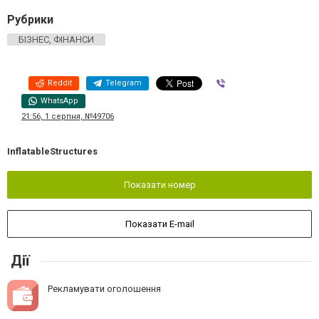
Рубрики
БІЗНЕС, ФІНАНСИ
Reddit
Telegram
Viber
WhatsApp
21:56, 1 серпня, №49706
InflatableStructures
Показати номер
Показати E-mail
Дії
Рекламувати оголошення