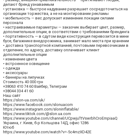
делают бренд узнаваемым
• установка — быстрое надувание разрешает сосредоточиться на
организации торжества, а не на монтировании рекламы
• мобильность — вес допускает изменение локации силами
персонала
• настраиваемые параметры — заказчик выбирает цвет, размер,
дополнительные опции, в соответствии с требованиями брендинга
• портативность — в сдутом виде конструкция перевозится в мини
бусе, багажнике внедорожника, занимает мало места при хранении
• доставка транспортной компанией, почтовыми перевозчиками в
отделение, по адресу, доставку оплачивает клиент
дополнительные опции
• изменение цвета
• встроенное освещение
• одежда
• аксессуары
• баннеры на липучках
Стоимость 40 000 грн
+38063 410 74 60 Вайбер, Телеграм
+38044 334 41 60
Наш сайт
https://slon-ua.com/uk/
https://www.facebook.com/slonuacom
https://www.instagram.com/sloninflatable/
https://www.tiktok.com/@slon.ua.com
https://www.youtube.com/channel/UCpwjuTtVswrbhCroEmpiaaQ
Украина, г. Киев, б-р Кольцова 14Д, офис 1286
Ютюб
https://www.youtube.com/watch?v=-5c4mzXD42E