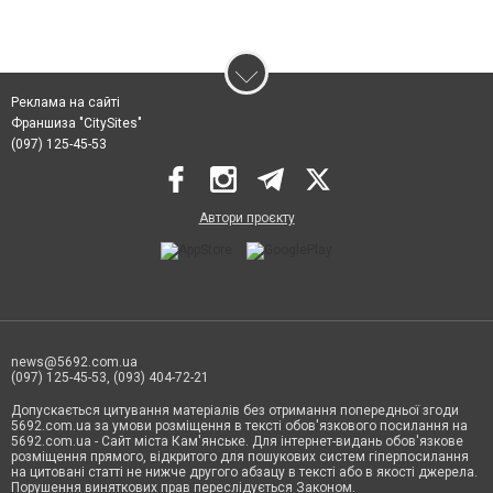
Реклама на сайті
Франшиза "CitySites"
(097) 125-45-53
Автори проєкту
news@5692.com.ua
(097) 125-45-53, (093) 404-72-21
Допускається цитування матеріалів без отримання попередньої згоди
5692.com.ua за умови розміщення в тексті обов'язкового посилання на
5692.com.ua - Сайт міста Кам'янське. Для інтернет-видань обов'язкове
розміщення прямого, відкритого для пошукових систем гіперпосилання
на цитовані статті не нижче другого абзацу в тексті або в якості джерела.
Порушення виняткових прав переслідується Законом.