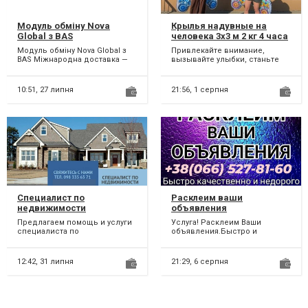
Модуль обміну Nova
Крылья надувные на
Global з BAS
человека 3х3 м 2 кг 4 часа
работы на одном заряде
Модуль обміну Nova Global з
Привлекайте внимание,
BAS Міжнародна доставка —
вызывайте улыбки, станьте
тепер ще простіша! Якщо ваш
центром торжества с
бізнес відправ...
Надувными крыльями
компании Слон...
10:51,
27 липня
21:56,
1 серпня
Специалист по
Расклеим ваши
недвижимости
объявления
г.Каменское
Предлагаем помощь и услуги
Услуга! Расклеим Ваши
специалиста по
объявления.Быстро и
недвижимости(риэлтора) в
качественно
городе Каменское.
Консультируем...
12:42,
31 липня
21:29,
6 серпня