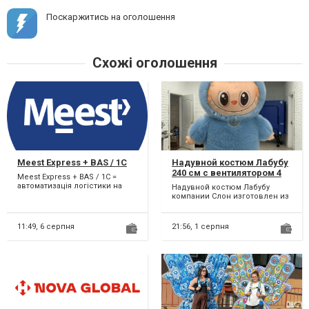
Поскаржитись на оголошення
Схожі оголошення
Meest Express + BAS / 1C
Надувной костюм Лабубу
240 см с вентилятором 4
Meest Express + BAS / 1C =
часа работы на одном
автоматизація логістики на
Надувной костюм Лабубу
заряде
максимум! Використовуєте
компании Слон изготовлен из
Meest Express для до...
мягкого, приятного на ощупь
искусственного меха....
11:49,
6 серпня
21:56,
1 серпня