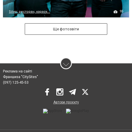
95
Silver, ресторан, караок...
Ще фотозвіти
Реклама на сайті
Франшиза "CitySites"
(097) 125-45-53
Автори проєкту