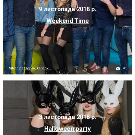
9 листопада 2018 р.
Weekend Time
70
Silver, ресторан, караок...
3 листопада 2018 р.
Halloween party