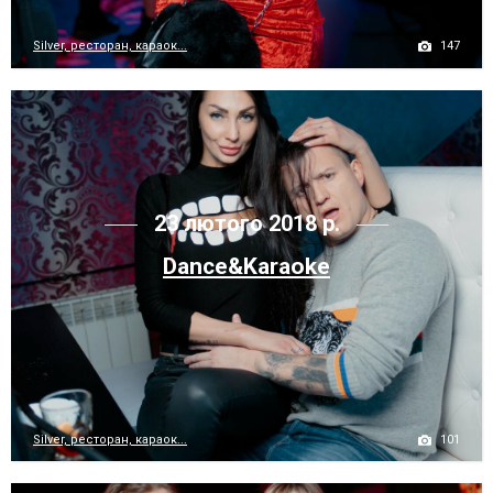
147
Silver, ресторан, караок...
23 лютого 2018 р.
Dance&Karaoke
101
Silver, ресторан, караок...