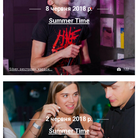
8 червня 2018 р.
Summer Time
122
Silver, ресторан, караок...
2 червня 2018 р.
Summer Time