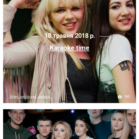
18 травня 2018 р.
Karaoke time
185
Silver, ресторан, караок...