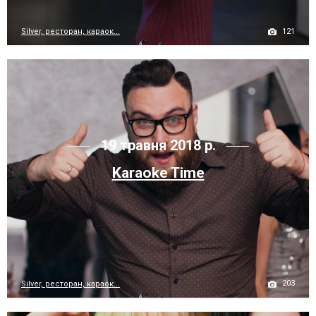
121
Silver, ресторан, караок...
19 травня 2018 р.
Karaoke Time
203
Silver, ресторан, караок...