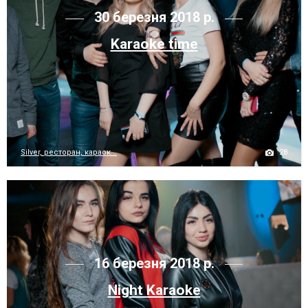
30 березня 2018 р.
Karaoke time
28
Silver, ресторан, караок...
16 березня 2018 р.
Night Karaoke