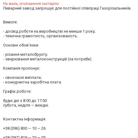
На жаль, оголошення застаріло
Ливарний завод запрошує для постійної співпраці Газорізальників.
Вимоги:
- досвід роботи на виробництві не менше 1 року;
- технічна грамотність, організованість.
Основні обов’язки:
- різання металобрухту;
- зварювання металоконструкцій (за потреби).
Компанія пропонує:
- своєчасні виплати;
- конкурентна заробітна плата.
Графік роботи:
будні дні з 8:00 до 17:00
субота, неділя — вихідні.
Контактна інформація:
+38 (096) 830 — 10 — 26
+38 (097) 819 — 20 — 03