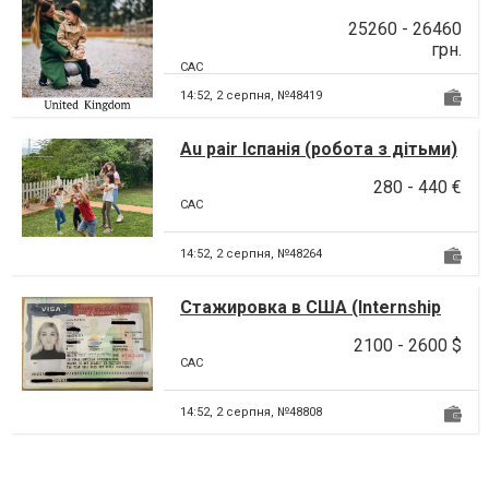
Британії
25260 - 26460
грн.
CAC
14:52,
2 серпня, №48419
Au pair Іспанія (робота з дітьми)
280 - 440 €
CAC
14:52,
2 серпня, №48264
Стажировка в США (Internship
USA)
2100 - 2600 $
CAC
14:52,
2 серпня, №48808