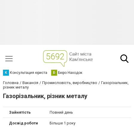
К
Консультация юриста
Б
Бюро Находок
Головна
Вакансія
Промисловість, виробництво
Газорізальник,
різник металу
Газорізальник, різник металу
Зайнятість
Повний день
Досвід роботи
Більше 1 року