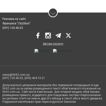
Реклама на сайті
Франшиза "CitySites"
(097) 125-45-53
Автори проєкту
news@5692.com.ua
(097) 125-45-53, (093) 404-72-21
Допускається цитування матеріалів без отримання попередньої згоди
5692.com.ua за умови розміщення в тексті обов'язкового посилання на
5692.com.ua - Сайт міста Кам'янське. Для інтернет-видань обов'язкове
розміщення прямого, відкритого для пошукових систем гіперпосилання
на цитовані статті не нижче другого абзацу в тексті або в якості джерела.
Порушення виняткових прав переслідується Законом.