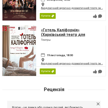
Академічний музично-драматичний театр ім. Лесі
Купити
«Готель Каліфорнія»
(Харківський театр для
дорослих)
Театры
19 листопада, 18:00
Академічний музично-драматичний театр ім. Лесі
Купити
Рецензія
Відгук - це думка або оцінка людей, які бажають