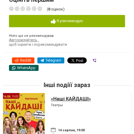
(
0
оцінок)
Я рекомендую
Ніхто ще не рекомендував
Авторизуйтесь
,
щоб оцінити і порекомендувати
Reddit
Telegram
Viber
WhatsApp
Інші подіїї зараз
«Наші КАЙДАШІ»
Театры
14 серпня, 19:00