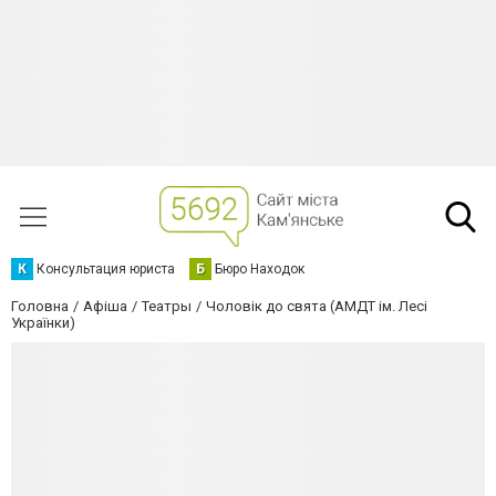
К
Консультация юриста
Б
Бюро Находок
Головна
Афіша
Театры
Чоловік до свята (АМДТ ім. Лесі
Українки)