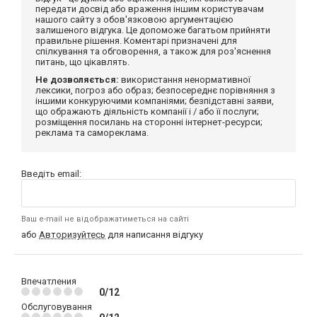
передати досвід або враження іншим користувачам
нашого сайту з обов'язковою аргументацією
залишеного відгука. Це допоможе багатьом прийняти
правильне рішення. Коментарі призначені для
спілкування та обговорення, а також для роз'яснення
питань, що цікавлять.
Не дозволяється:
використання ненормативної
лексики, погроз або образ; безпосереднє порівняння з
іншими конкуруючими компаніями; безпідставні заяви,
що ображають діяльність компанії і / або її послуги;
розміщення посилань на сторонні інтернет-ресурси;
реклама та самореклама.
Введіть email:
Ваш e-mail не відображатиметься на сайті
або
Авторизуйтесь
для написання відгуку
Впечатления
0/12
Обслуговування