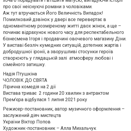
хоча б порадувати і втішити матусю, вигадуючи історії
про свої неіснуючі романи з чоловіками.
Аж тут втручається Його Величність Випадок!
Помилковий дзвінок у двері все перевертає в
одноманітному розміреному житті двох жінок, а ще –
починає відрахунок нового часу для респектабельного
бізнесмена Ігоря і продавчині овочевого магазину Діни.
У виставі безліч кумедних ситуацій, дотепних жартів і
добродушної іронії, а зворушливі стосунки героїв
створюють у глядацькій залі атмосферу любові і
сімейного затишку.
Надія Птушкіна
ЧОЛОВІК ДО СВЯТА
Лірична комедія на 2 дії
Вистава триває 2 години 20 хвилин з антрактом
Прем’єра відбулася 1 липня 2021 року
Режисер-постановник, автор музичного оформлення –
заслужений діяч мистецтв
України Віктор Попов
Художник-постановник – Алла Михальчук