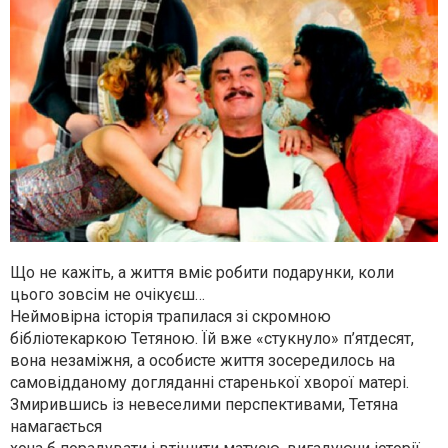
Що не кажіть, а життя вміє робити подарунки, коли
цього зовсім не очікуєш…
Неймовірна історія трапилася зі скромною
бібліотекаркою Тетяною. Їй вже «стукнуло» п’ятдесят,
вона незаміжня, а особисте життя зосередилось на
самовідданому догляданні старенької хворої матері.
Змирившись із невеселими перспективами, Тетяна
намагається