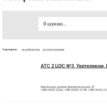
Сортувати:
за рейтингом
за переглядами
АТС 2 ЦЭС №3, Укртелеком,
Кам`янське, вулиця Звенигородська, 47
+380 (5692) 22266
,
+380 (5692) 21108
,
+380 (5692) 21