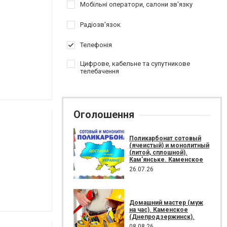
Мобільні оператори, салони зв'язку
Радіозв'язок
Телефонія
Цифрове, кабельне та супутникове
телебачення
Оголошення
Поликарбонат сотовый
(ячеистый) и монолитный
(литой, сплошной).
Кам'янське. Каменское
26.07.26
Домашний мастер (муж
на час). Каменское
(Днепродзержинск).
08.08.26