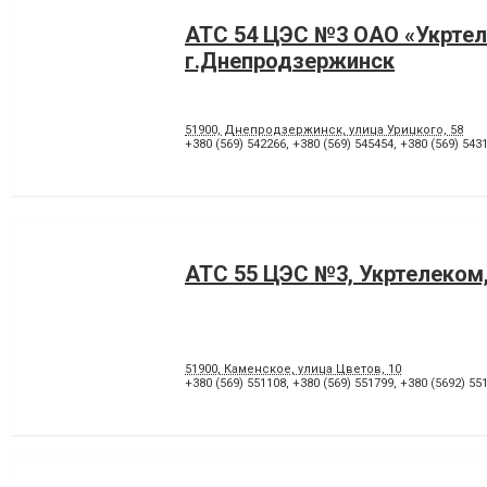
АТС 54 ЦЭС №3 ОАО «Укртел
г.Днепродзержинск
51900, Днепродзержинск, улица Урицкого, 58
+380 (569) 542266
,
+380 (569) 545454
,
+380 (569) 543
АТС 55 ЦЭС №3, Укртелеком
51900, Каменское, улица Цветов, 10
+380 (569) 551108
,
+380 (569) 551799
,
+380 (5692) 55