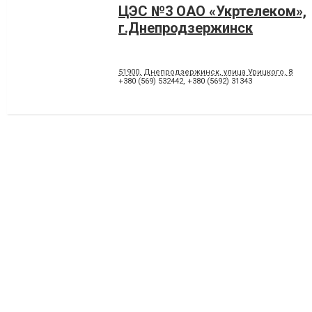
ЦЭС №3 ОАО «Укртелеком»,
г.Днепродзержинск
51900, Днепродзержинск, улица Урицкого, 8
+380 (569) 532442
,
+380 (5692) 31343