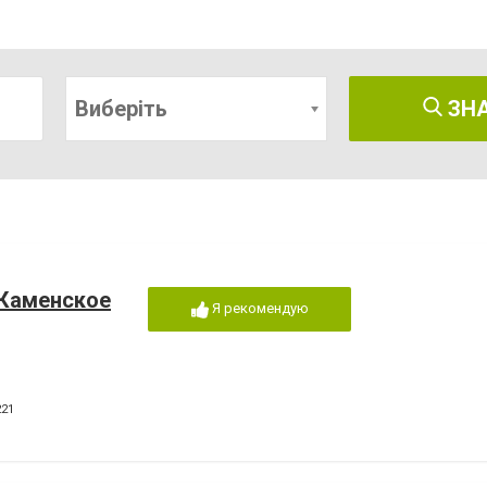
Виберіть
ЗН
 Каменское
Я рекомендую
221