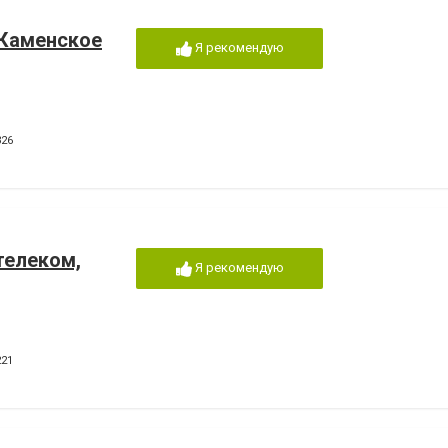
 Каменское
Я рекомендую
326
телеком,
Я рекомендую
221