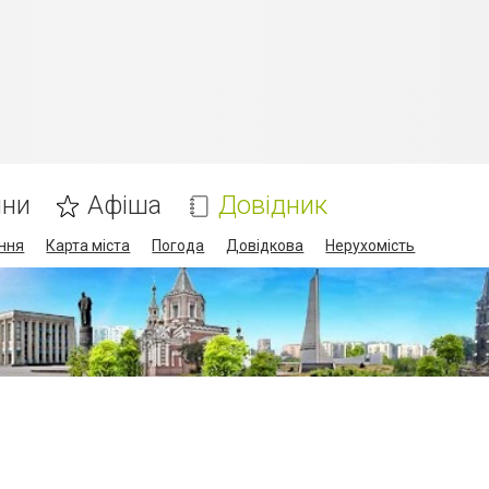
ини
Афіша
Довідник
ння
Карта міста
Погода
Довідкова
Нерухомість