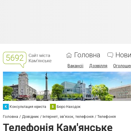
Головна
Нов
Вакансії
Дозвілля
Оголоше
К
Консультация юриста
Б
Бюро Находок
Головна
Довідник
Інтернет, зв'язок, телефонія
Телефонія
Телефонія Кам'янське