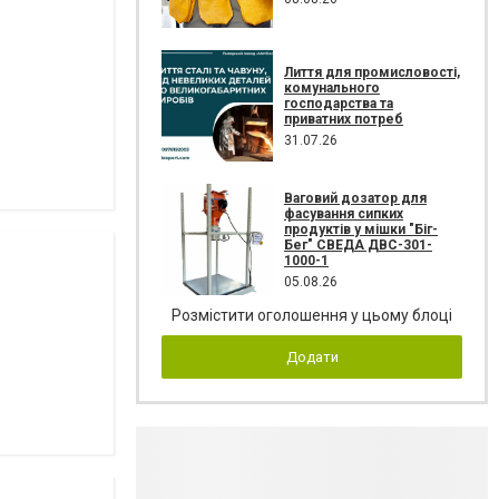
Лиття для промисловості,
комунального
господарства та
приватних потреб
31.07.26
Ваговий дозатор для
фасування сипких
продуктів у мішки "Біг-
Бег" СВЕДА ДВС-301-
1000-1
05.08.26
Розмістити оголошення у цьому блоці
Додати