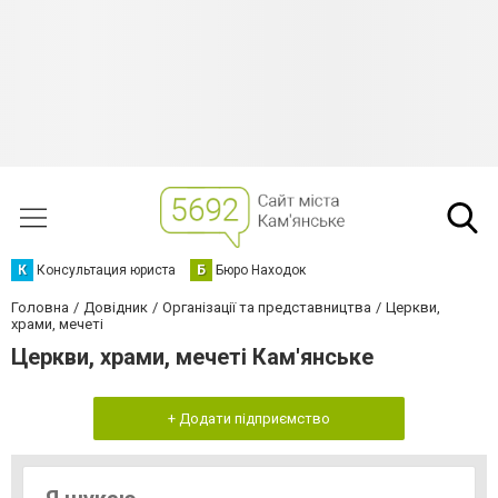
К
Консультация юриста
Б
Бюро Находок
Головна
Довідник
Організації та представництва
Церкви,
храми, мечеті
Церкви, храми, мечеті Кам'янське
+ Додати підприємство