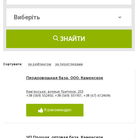
ЗНАЙТИ
Сортувати:
за рейтингом
за переглядами
Плодоовощная база, ООО, Каменское
Кам`янське, вулиця Тритузна, 253
+38 (569) 552450
,
+38 (569) 551951
,
+38 (67) 6124696
Я рекомендую
ЧП Прошак, оптовая база, Каменское