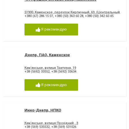
51900, Каменское, переулок Кирпичный, 69, (Центральный рыно
+380 (67) 286 15 07
,
+380 (50) 363 60 28
,
+380 (50) 342 60 45
Я рекомендую
Днепр, ПАО, Каменское
Кам`янське, вулиця Тритузна, 19
+38 (5692) 33552
,
+38 (5692) 33634
Я рекомендую
Инно-Днепр, НПКО
Кам`янське, вулиця Прохідний , 3
+38 (569) 535532
,
+38 (569) 531026