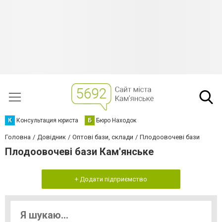
К
Консультация юриста
Б
Бюро Находок
Головна
Довідник
Оптові бази, склади
Плодоовочеві бази
Плодоовочеві бази Кам'янське
+ Додати підприємство