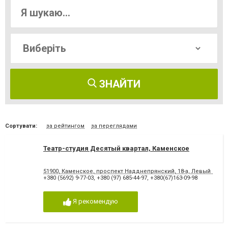
ЗНАЙТИ
Сортувати:
за рейтингом
за переглядами
Театр-студия Десятый квартал, Каменское
51900, Каменское, проспект Надднепрянский, 18-а, Левый бере
+380 (5692) 9-77-03
,
+380 (97) 685-44-97
,
+380(67)163-09-98
Я рекомендую