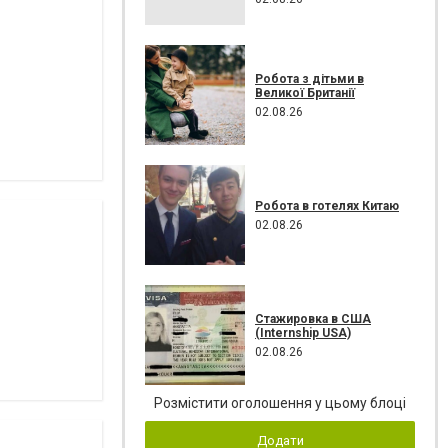
Робота з дітьми в
Великої Британії
02.08.26
Робота в готелях Китаю
02.08.26
Стажировка в США
(Internship USA)
02.08.26
Розмістити оголошення у цьому блоці
Додати