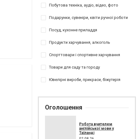
Побутова техніка, аудіо, відео, фото
Подарунки, сувеніри, квіти ручної роботи
Посуд, кухонне приладдя
Продукти харчування, алкоголь
Спорттовари і спортивне харчування
Товари для саду та городу
Ювелірні вироби, прикраси, біжутерія
Оголошення
Робота вчителем
англійської мови у
Таїланді
02.08.26