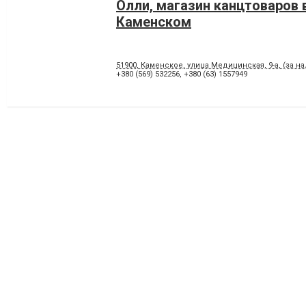
Олли, магазин канцтоваров 
Каменском
51900, Каменское, улица Медицинская, 9-а, (за 
+380 (569) 532256
,
+380 (63) 1557949