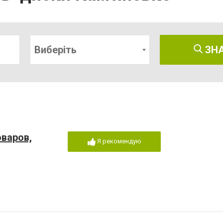
Виберіть
ЗН
варов,
Я рекомендую