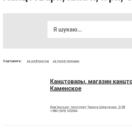
Сортувати:
за рейтингом
за переглядами
Канцтовары, магазин канцто
Каменское
Кам`янське, проспект Тараса Шевченка, 2/28
+380 (569) 532066