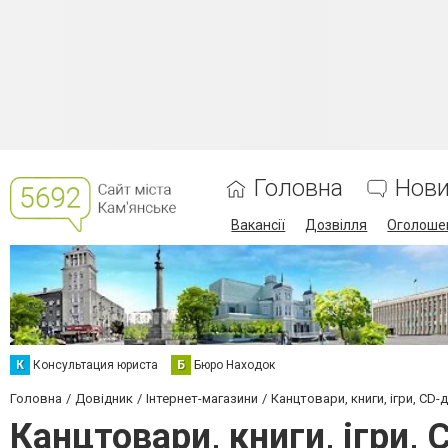
Головна
Нов
Вакансії
Дозвілля
Оголоше
К
Консультация юриста
Б
Бюро Находок
Головна
Довідник
Інтернет-магазини
Канцтовари, книги, ігри, CD-
Канцтовари, книги, ігри,