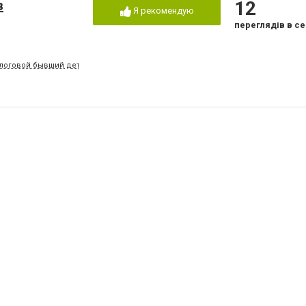
в
12
Я рекомендую
переглядів в се
налоговой бывший детский садик)