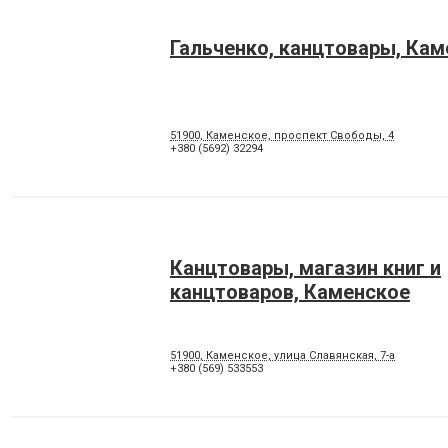
Гальченко, канцтовары, Кам
51900, Каменское, проспект Свободы, 4
+380 (5692) 32294
Канцтовары, магазин книг и
канцтоваров, Каменское
51900, Каменское, улица Славянская, 7-а
+380 (569) 533553