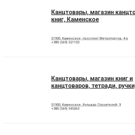
Канцтовары, магазин канцт
книг, Каменское
51900, Каменское, проспект Металлургов, 4-а
+380 (569) 521103
Канцтовары, магазин книг и
канцтоваров, тетради, ручк
51900, Каменское, бульвар Строителей, 9
+380 (569) 545063