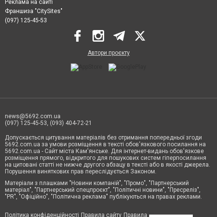
Реклама на сайті
Франшиза "CitySites"
(097) 125-45-53
Автори проєкту
news@5692.com.ua
(097) 125-45-53, (093) 404-72-21
Допускається цитування матеріалів без отримання попередньої згоди
5692.com.ua за умови розміщення в тексті обов'язкового посилання на
5692.com.ua - Сайт міста Кам'янське. Для інтернет-видань обов'язкове
розміщення прямого, відкритого для пошукових систем гіперпосилання
на цитовані статті не нижче другого абзацу в тексті або в якості джерела.
Порушення виняткових прав переслідується Законом.
Матеріали з плашками "Новини компаній", "Промо", "Партнерський
матеріал", "Партнерський спецпроєкт", "Політичні новини", "Пресреліз",
"PR", "Офіційно", "Політична реклама" публікуються на правах реклами.
Політика конфіденційності
Правила сайту
Правила