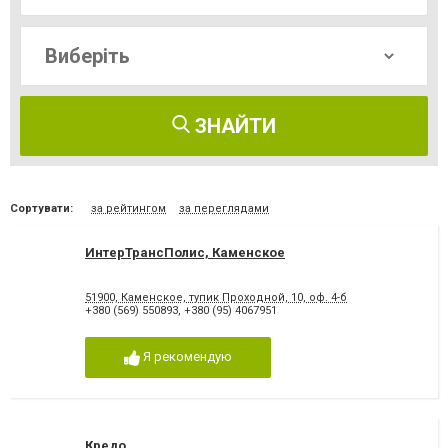
ЗНАЙТИ
Сортувати:
за рейтингом
за переглядами
ИнтерТрансПолис, Каменское
51900, Каменское, тупик Проходной, 10, оф. 4-б
+380 (569) 550893
,
+380 (95) 4067951
Я рекомендую
Кредо