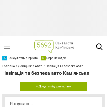
К
Консультация юриста
Б
Бюро Находок
Головна
Довідник
Авто
Навігація та безпека авто
Навігація та безпека авто Кам'янське
+ Додати підприємство