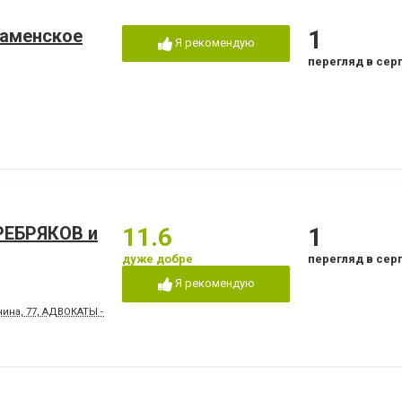
Каменское
1
Я рекомендую
перегляд в сер
РЕБРЯКОВ и
11.6
1
дуже добре
перегляд в сер
Я рекомендую
а, 77, АДВОКАТЫ - тел. 097 519 39 69