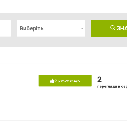
Виберіть
ЗН
2
Я рекомендую
перегляди в се