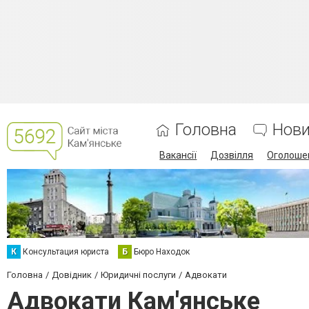
Головна
Нов
Вакансії
Дозвілля
Оголоше
К
Консультация юриста
Б
Бюро Находок
Головна
Довідник
Юридичні послуги
Адвокати
Адвокати Кам'янське