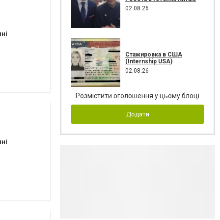
02.08.26
пні
Стажировка в США
(Internship USA)
02.08.26
Розмістити оголошення у цьому блоці
Додати
пні