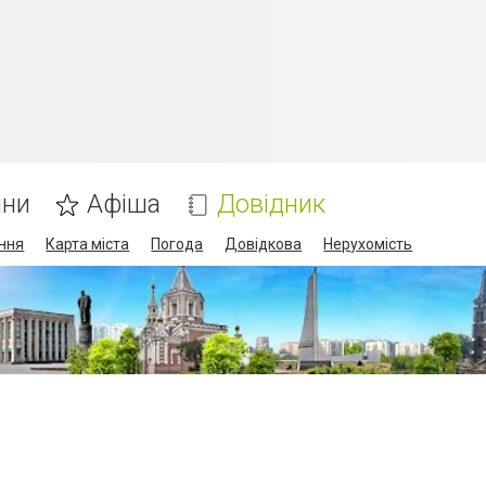
ини
Афіша
Довідник
ння
Карта міста
Погода
Довідкова
Нерухомість