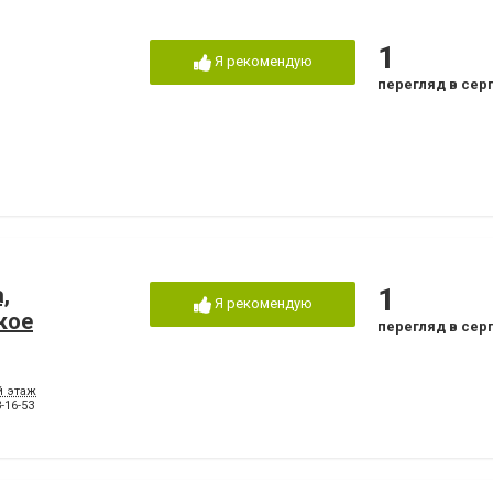
1
Я рекомендую
перегляд в сер
,
1
Я рекомендую
кое
перегляд в сер
й этаж
-16-53