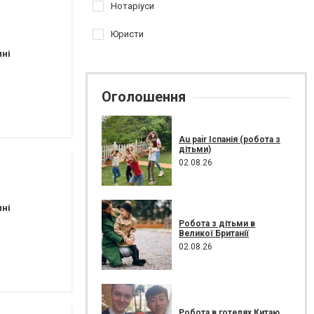
Нотаріуси
Юристи
пні
Оголошення
Au pair Іспанія (робота з
дітьми)
02.08.26
пні
Робота з дітьми в
Великої Британії
02.08.26
Робота в готелях Китаю