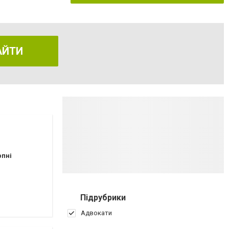
АЙТИ
рпні
Підрубрики
Адвокати