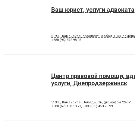
Ваш юрист, услуги адвоката
51900, Каменское, проспект Свободы, 43, помеще
+380 (96) 372-98-05
Центр правовой помощи, ад
услуги, Днепродзержинск
51900, Каменское, Победы, 16, (домофон "240к")
+380 (67) 168-10-71
,
+380 (50) 453-75-99