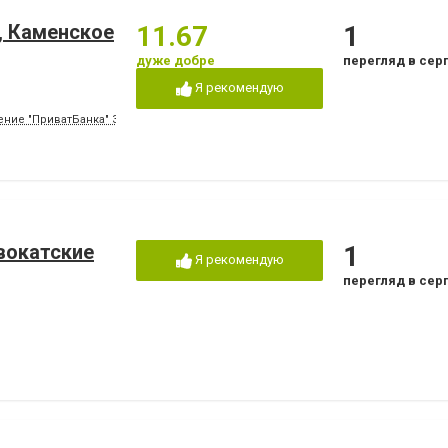
, Каменское
11.67
1
дуже добре
перегляд в сер
Я рекомендую
ние "ПриватБанка" 3-й этаж, кабинет 306.
вокатские
1
Я рекомендую
перегляд в сер