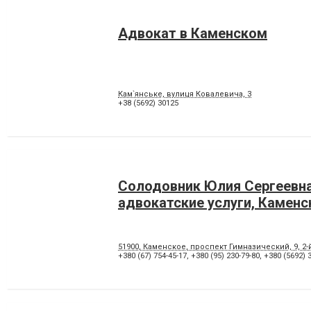
Адвокат в Каменском
Кам`янське, вулиця Ковалевича, 3
+38 (5692) 30125
Солодовник Юлия Сергеевна
адвокатские услуги, Каменс
51900, Каменское, проспект Гимназический, 9, 2-
+380 (67) 754-45-17
,
+380 (95) 230-79-80
,
+380 (5692) 3