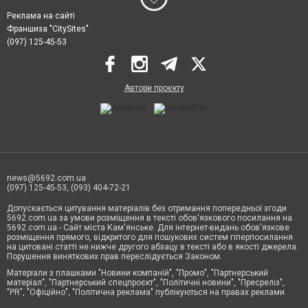
Реклама на сайті
Франшиза "CitySites"
(097) 125-45-53
Автори проєкту
news@5692.com.ua
(097) 125-45-53, (093) 404-72-21
Допускається цитування матеріалів без отримання попередньої згоди
5692.com.ua за умови розміщення в тексті обов'язкового посилання на
5692.com.ua - Сайт міста Кам'янське. Для інтернет-видань обов'язкове
розміщення прямого, відкритого для пошукових систем гіперпосилання
на цитовані статті не нижче другого абзацу в тексті або в якості джерела.
Порушення виняткових прав переслідується Законом.
Матеріали з плашками "Новини компаній", "Промо", "Партнерський
матеріал", "Партнерський спецпроєкт", "Політичні новини", "Пресреліз",
"PR", "Офіційно", "Політична реклама" публікуються на правах реклами.