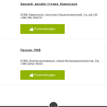
Амадей, дизайн-студия, Каменское
51900, Каменское, проспект Надднепрянский, 1-а, оф.133
+380 (98) 5906721
Я рекомендую
Проско, ПКФ
51900, Днепродзержинск, улица Интернационалистов, 5-в, оф. 1
+380 (5692) 96505
Я рекомендую