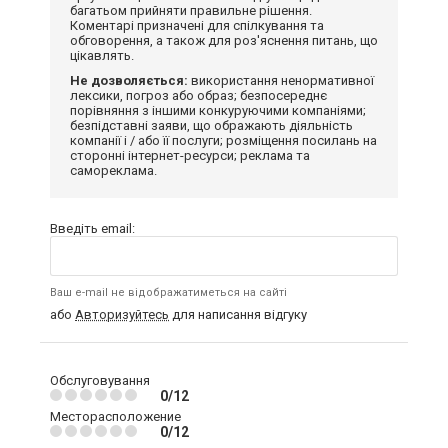
багатьом прийняти правильне рішення.
Коментарі призначені для спілкування та
обговорення, а також для роз'яснення питань, що
цікавлять.
Не дозволяється:
використання ненормативної
лексики, погроз або образ; безпосереднє
порівняння з іншими конкуруючими компаніями;
безпідставні заяви, що ображають діяльність
компанії і / або її послуги; розміщення посилань на
сторонні інтернет-ресурси; реклама та
самореклама.
Введіть email:
Ваш e-mail не відображатиметься на сайті
або
Авторизуйтесь
для написання відгуку
Обслуговування
0/12
Месторасположение
0/12