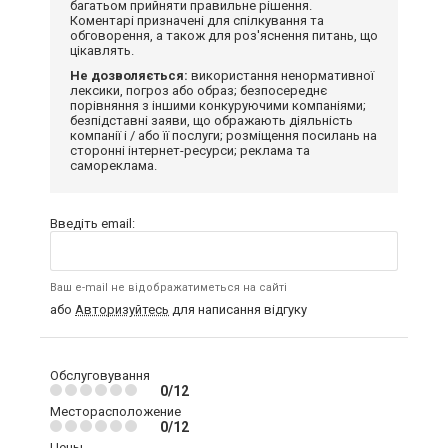
багатьом прийняти правильне рішення.
Коментарі призначені для спілкування та
обговорення, а також для роз'яснення питань, що
цікавлять.
Не дозволяється:
використання ненормативної
лексики, погроз або образ; безпосереднє
порівняння з іншими конкуруючими компаніями;
безпідставні заяви, що ображають діяльність
компанії і / або її послуги; розміщення посилань на
сторонні інтернет-ресурси; реклама та
самореклама.
Введіть email:
Ваш e-mail не відображатиметься на сайті
або
Авторизуйтесь
для написання відгуку
Обслуговування
0/12
Месторасположение
0/12
Цены