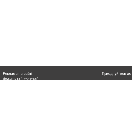
Приєднуйтесь до 
Реклама на сайті
Франшиза "CitySites"
(097) 125-45-53
Автори проєкту
news@5692.com.ua
Допускається цит
(097) 125-45-53, (093) 404-72-21
тексті обов'язко
розміщення прямо
абзацу в тексті 
Матеріали з плаш
"Політичні новини