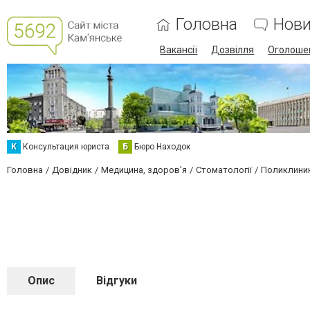
Головна
Нов
Вакансії
Дозвілля
Оголоше
К
Консультация юриста
Б
Бюро Находок
Головна
Довідник
Медицина, здоров'я
Стоматології
Поликлиник
Опис
Відгуки