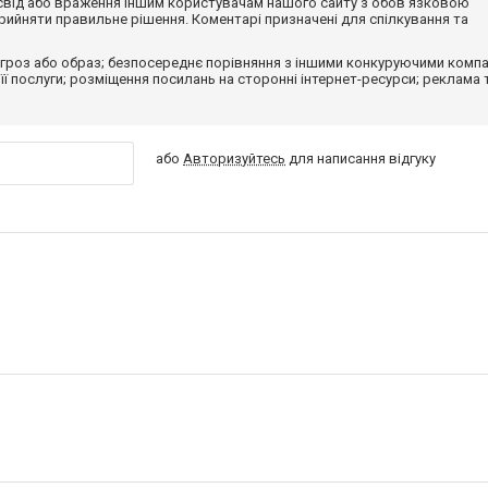
досвід або враження іншим користувачам нашого сайту з обов'язковою
ийняти правильне рішення. Коментарі призначені для спілкування та
гроз або образ; безпосереднє порівняння з іншими конкуруючими компа
 її послуги; розміщення посилань на сторонні інтернет-ресурси; реклама 
або
Авторизуйтесь
для написання відгуку