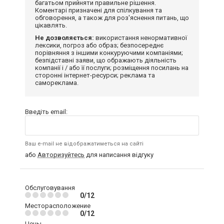
багатьом прийняти правильне рішення.
Коментарі призначені для спілкування та
обговорення, а також для роз'яснення питань, що
цікавлять.
Не дозволяється:
використання ненормативної
лексики, погроз або образ; безпосереднє
порівняння з іншими конкуруючими компаніями;
безпідставні заяви, що ображають діяльність
компанії і / або її послуги; розміщення посилань на
сторонні інтернет-ресурси; реклама та
самореклама.
Введіть email:
Ваш e-mail не відображатиметься на сайті
або
Авторизуйтесь
для написання відгуку
Обслуговування
0/12
Месторасположение
0/12
Цены