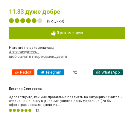
11.33
дуже добре
(
3
оцінки)
Я рекомендую
Ніхто ще не рекомендував
Авторизуйтесь
,
щоб оцінити і порекомендувати
Reddit
Telegram
Viber
WhatsApp
Евгения Сергеевна
Здравствуйте, как мне правильно повлиять на ситуацию? Учитель
ставивший оценку в дневник, унижая дочь морально ( *я бы
сфотографировала дневник...
12