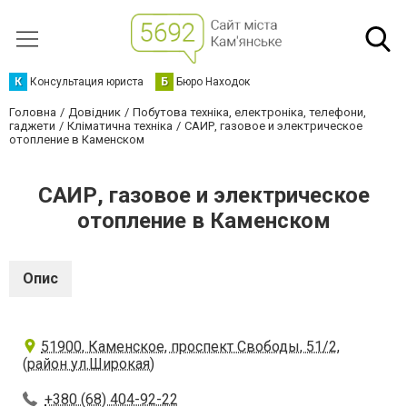
К
Консультация юриста
Б
Бюро Находок
Головна
Довідник
Побутова техніка, електроніка, телефони,
гаджети
Кліматична техніка
САИР, газовое и электрическое
отопление в Каменском
САИР, газовое и электрическое
отопление в Каменском
Опис
51900, Каменское, проспект Свободы, 51/2,
(район ул.Широкая)
+380 (68) 404-92-22