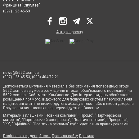
Франшиза "CitySites"
(097) 125-45-53
Автори проєкту
news@5692.com.ua
(097) 125-45-53, (093) 404-72-21
Допускається цитування матеріалів без отримання попередньої згоди
5692.com.ua за умови розміщення в тексті обов'язкового посилання на
5692.com.ua - Сайт міста Кам'янське. Для інтернет-видань обов'язкове
розміщення прямого, відкритого для пошукових систем гіперпосилання
на цитовані статті не нижче другого абзацу в тексті або в якості джерела.
Порушення виняткових прав переслідується Законом.
Матеріали з плашками "Новини компаній", "Промо", "Партнерський
матеріал", "Партнерський спецпроєкт", "Політичні новини", "Пресреліз",
"PR", "Офіційно", "Політична реклама" публікуються на правах реклами.
Політика конфіденційності
Правила сайту
Правила