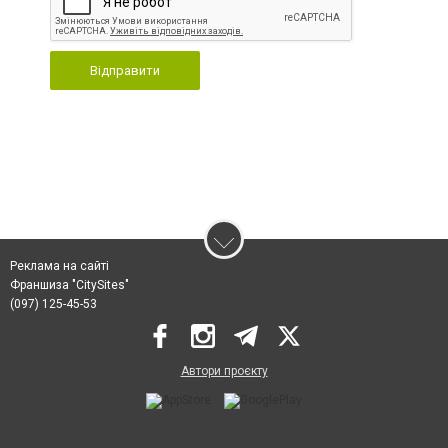
Відправити
Реклама на сайті
Франшиза "CitySites"
(097) 125-45-53
Автори проєкту