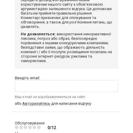
користувачам нашого сайту з обов'язковою
аргументацією залишеного відгука. Це допоможе
багатьом прийняти правильне рішення.
Коментарі призначені для спілкування та
обговорення, а також для роз'яснення питань, що
цікавлять.
Не дозволяється:
використання ненормативної
лексики, погроз або образ; безпосереднє
порівняння з іншими конкуруючими компаніями;
безпідставні заяви, що ображають діяльність
компанії і / або її послуги; розміщення посилань на
сторонні інтернет-ресурси; реклама та
самореклама.
Введіть email:
Ваш e-mail не відображатиметься на сайті
або
Авторизуйтесь
для написання відгуку
Обслуговування
0/12