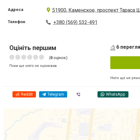
Адреса
51900, Каменское, проспект Тараса 
Телефон
+380 (569) 532-491
Оцініть першим
6 перегля
(
0
оцінок)
Поки ще ніхто не оцінював
Ніхто ще не рек
Reddit
Telegram
Viber
WhatsApp