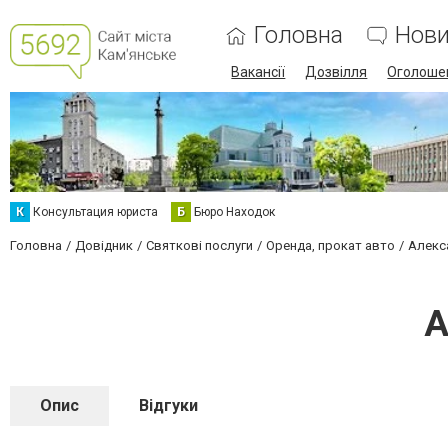
Головна
Нов
Вакансії
Дозвілля
Оголоше
К
Консультация юриста
Б
Бюро Находок
Головна
Довідник
Святкові послуги
Оренда, прокат авто
Алекс
А
Опис
Відгуки