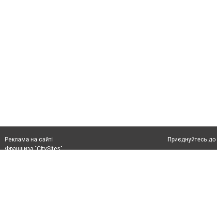
Приєднуйтесь до 
Реклама на сайті
Франшиза "CitySites"
(097) 125-45-53
Автори проєкту
news@5692.com.ua
Допускається цит
(097) 125-45-53, (093) 404-72-21
тексті обов'язко
розміщення прямо
абзацу в тексті 