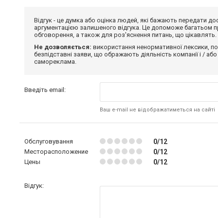
Відгук - це думка або оцінка людей, які бажають передати 
аргументацією залишеного відгука. Це допоможе багатьом пр
обговорення, а також для роз'яснення питань, що цікавлять.
Не дозволяється:
використання ненормативної лексики, по
безпідставні заяви, що ображають діяльність компанії і / або
самореклама.
Введіть email:
Ваш e-mail не відображатиметься на сайті
Обслуговування
0/12
Месторасположение
0/12
Цены
0/12
Відгук: