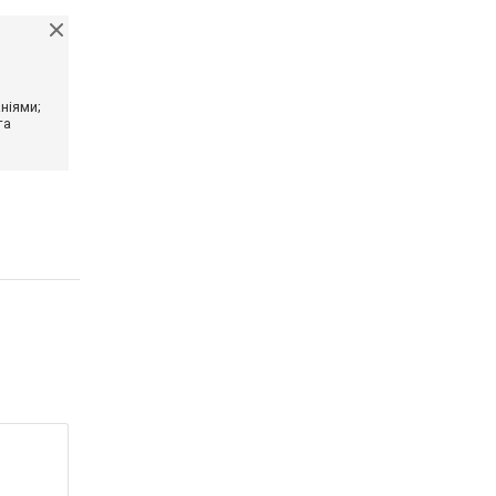
ніями;
та