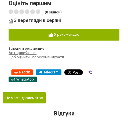
Оцініть першим
(
0
оцінок)
3 перегляди в серпні
Я рекомендую
1 людина рекомендує
Авторизуйтесь
,
щоб оцінити і порекомендувати
Reddit
Telegram
Viber
WhatsApp
Це моє підприємство
Відгуки