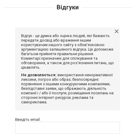
Відгуки
Відгук - це думка або оцінка людей, які бажають
передати досвід або враження іншим
користувачам нашого сайту з обов'язковою
аргументацією залишеного відгука. Це допоможе
багатьом прийняти правильне рішення.
Коментарі призначені для спілкування та
обговорення, а також для роз'яснення питань, що
цікавлять.
Не дозволяється:
використання ненормативної
лексики, погроз або образ; безпосереднє
порівняння з іншими конкуруючими компаніями;
безпідставні заяви, що ображають діяльність
компанії і / або її послуги; розміщення посилань на
сторонні інтернет-ресурси; реклама та
самореклама.
Введіть email: