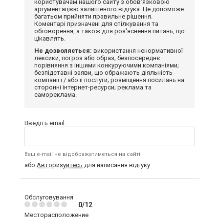
користувачам нашого сайту з обов'язковою
аргументацією залишеного відгука. Це допоможе
багатьом прийняти правильне рішення.
Коментарі призначені для спілкування та
обговорення, а також для роз'яснення питань, що
цікавлять.
Не дозволяється:
використання ненормативної
лексики, погроз або образ; безпосереднє
порівняння з іншими конкуруючими компаніями;
безпідставні заяви, що ображають діяльність
компанії і / або її послуги; розміщення посилань на
сторонні інтернет-ресурси; реклама та
самореклама.
Введіть email:
Ваш e-mail не відображатиметься на сайті
або
Авторизуйтесь
для написання відгуку
Обслуговування
0/12
Месторасположение