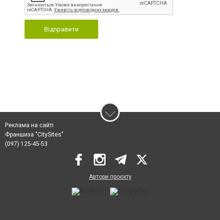
Відправити
Реклама на сайті
Франшиза "CitySites"
(097) 125-45-53
Автори проєкту