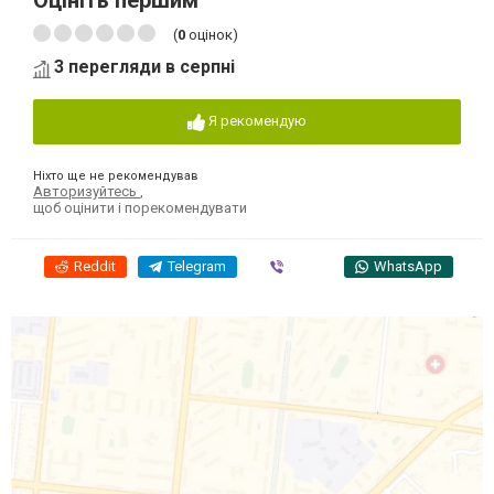
Оцініть першим
(
0
оцінок)
3 перегляди в серпні
Я рекомендую
Ніхто ще не рекомендував
Авторизуйтесь
,
щоб оцінити і порекомендувати
Reddit
Telegram
Viber
WhatsApp