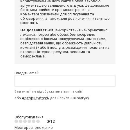
користувачам нашого сайту з обов'язковою
аргументацією залишеного відгука. Це допоможе
багатьом прийняти правильне рішення.
Коментарі призначені для спілкування та
обговорення, а також для роз'яснення питань, що
цікавлять.
Не дозволяється:
використання ненормативної
лексики, погроз або образ; безпосереднє
порівняння з іншими конкуруючими компаніями;
безпідставні заяви, що ображають діяльність
компанії і / або її послуги; розміщення посилань на
сторонні інтернет-ресурси; реклама та
самореклама.
Введіть email:
Ваш e-mail не відображатиметься на сайті
або
Авторизуйтесь
для написання відгуку
Обслуговування
0/12
Месторасположение