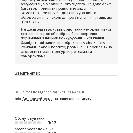
аргументацією залишеного відгука. Це допоможе
багатьом прийняти правильне рішення.
Коментарі призначені для спілкування та
обговорення, а також для роз'яснення питань, що
цікавлять.
Не дозволяється:
використання ненормативної
лексики, погроз або образ; безпосереднє
порівняння з іншими конкуруючими компаніями;
безпідставні заяви, що ображають діяльність
компанії і / або її послуги; розміщення посилань на
сторонні інтернет-ресурси; реклама та
самореклама.
Введіть email:
Ваш e-mail не відображатиметься на сайті
або
Авторизуйтесь
для написання відгуку
Обслуговування
0/12
Месторасположение