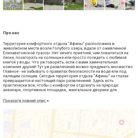
Про нас
Территория комфортного отдыха "Афины" расположена в
живописном месте возле Голубого озера, вдали от оживленной
Елизаветовской трассы. Нет ничего приятней, чем поваляться на
песке, позагорать на солнышке или просто посидеть с любимой
книгой у воды. Что уж говорить, если с вами замечательная
компания друзей! Тут уж развлечений можно придумать множество.
Главное - не забывать о правилах безопасности на воде или под
палящим солнцем. Сегодня территория отдыха "Афины" на глазах
превращается в настоящий парк развлечений. Здесь есть
практически все, чтобы с комфортом отдохнуть на природе:
аквапарк, спортивные площадки, мангальные дворики для...
Показати повний опис