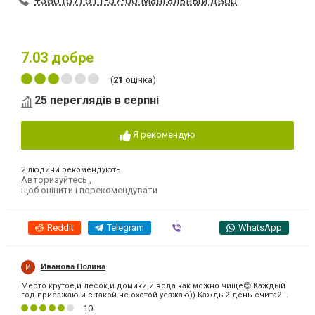
+380 (67) 611-57-00 Мангальный двор
7.03
добре
(
21
оцінка)
25 переглядів в серпні
Я рекомендую
2 людини рекомендують
Авторизуйтесь
,
щоб оцінити і порекомендувати
Reddit
Telegram
Viber
WhatsApp
Иванова Полина
Место крутое,и лесок,и домики,и вода как можно чище😊 Каждый
год приезжаю и с такой не охотой уезжаю)) Каждый день считай...
10