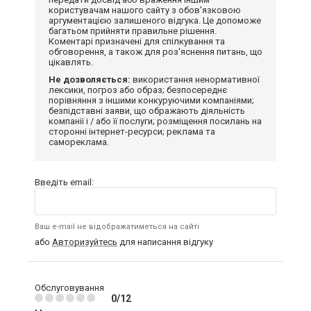
користувачам нашого сайту з обов'язковою
аргументацією залишеного відгука. Це допоможе
багатьом прийняти правильне рішення.
Коментарі призначені для спілкування та
обговорення, а також для роз'яснення питань, що
цікавлять.
Не дозволяється:
використання ненормативної
лексики, погроз або образ; безпосереднє
порівняння з іншими конкуруючими компаніями;
безпідставні заяви, що ображають діяльність
компанії і / або її послуги; розміщення посилань на
сторонні інтернет-ресурси; реклама та
самореклама.
Введіть email:
Ваш e-mail не відображатиметься на сайті
або
Авторизуйтесь
для написання відгуку
Обслуговування
0/12