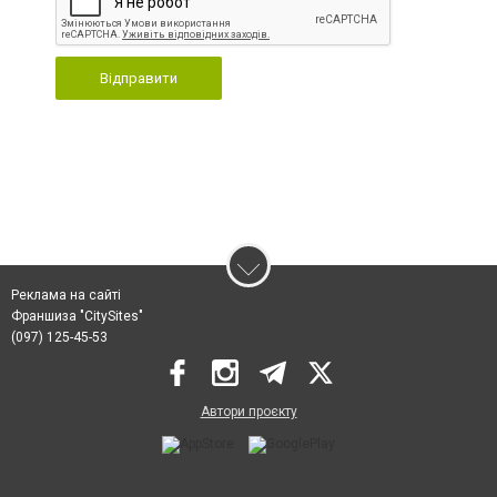
Відправити
Реклама на сайті
Франшиза "CitySites"
(097) 125-45-53
Автори проєкту