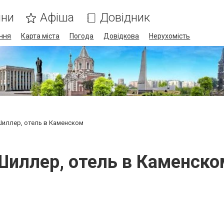
ини
Афіша
Довідник
ння
Карта міста
Погода
Довідкова
Нерухомість
иллер, отель в Каменском
Шиллер, отель в Каменско