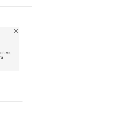
ніями;
та