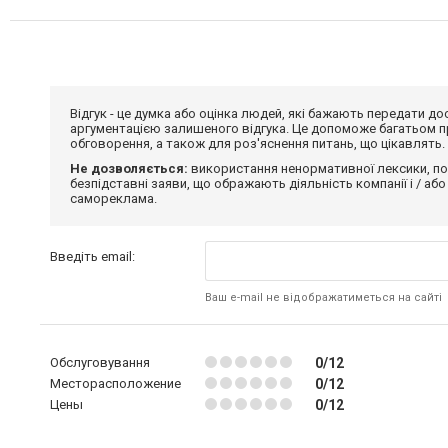
Відгук - це думка або оцінка людей, які бажають передати 
аргументацією залишеного відгука. Це допоможе багатьом пр
обговорення, а також для роз'яснення питань, що цікавлять.
Не дозволяється:
використання ненормативної лексики, по
безпідставні заяви, що ображають діяльність компанії і / або
самореклама.
Введіть email:
Ваш e-mail не відображатиметься на сайті
Обслуговування
0/12
Месторасположение
0/12
Цены
0/12