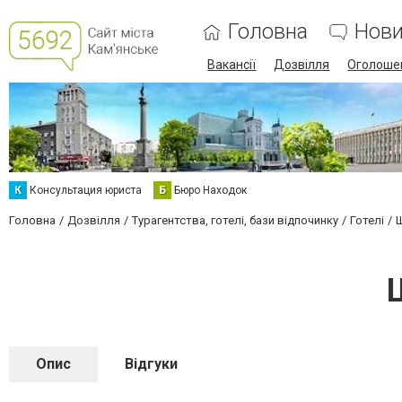
Головна
Нов
Вакансії
Дозвілля
Оголоше
К
Консультация юриста
Б
Бюро Находок
Головна
Дозвілля
Турагентства, готелі, бази відпочинку
Готелі
Ш
Опис
Відгуки