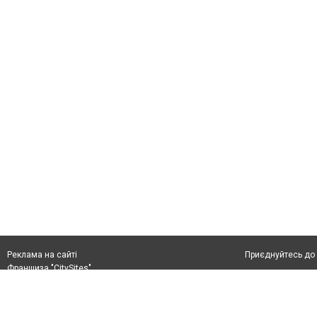
Приєднуйтесь до 
Реклама на сайті
Франшиза "CitySites"
(097) 125-45-53
Автори проєкту