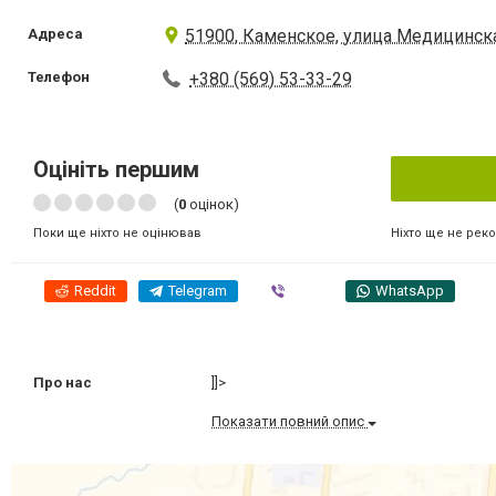
Адреса
51900, Каменское, улица Медицинска
Телефон
+380 (569) 53-33-29
Оцініть першим
(
0
оцінок)
Ніхто ще не рек
Поки ще ніхто не оцінював
Reddit
Telegram
Viber
WhatsApp
Про нас
]]>
Показати повний опис