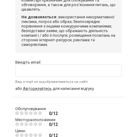
Коментарі призначені для спілкування та
обговорення, а також для роз'яснення питань, що
цікавлять.
Не дозволяється:
використання ненормативної
лексики, погроз або образ; безпосереднє
порівняння з іншими конкуруючими компаніями;
безпідставні заяви, що ображають діяльність
компанії і / або її послуги; розміщення посилань на
сторонні інтернет-ресурси; реклама та
самореклама.
Введіть email:
Ваш e-mail не відображатиметься на сайті
або
Авторизуйтесь
для написання відгуку
Обслуговування
0/12
Месторасположение
0/12
Цены
0/12