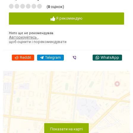
(
0
оцінок)
Я рекомендую
Ніхто ще не рекомендував
Авторизуйтесь
,
щоб оцінити і порекомендувати
Reddit
Telegram
Viber
WhatsApp
Показати на карті