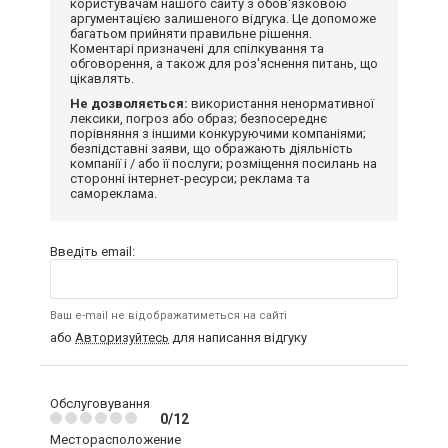
користувачам нашого сайту з обов'язковою
аргументацією залишеного відгука. Це допоможе
багатьом прийняти правильне рішення.
Коментарі призначені для спілкування та
обговорення, а також для роз'яснення питань, що
цікавлять.
Не дозволяється:
використання ненормативної
лексики, погроз або образ; безпосереднє
порівняння з іншими конкуруючими компаніями;
безпідставні заяви, що ображають діяльність
компанії і / або її послуги; розміщення посилань на
сторонні інтернет-ресурси; реклама та
самореклама.
Введіть email:
Ваш e-mail не відображатиметься на сайті
або
Авторизуйтесь
для написання відгуку
Обслуговування
0/12
Месторасположение