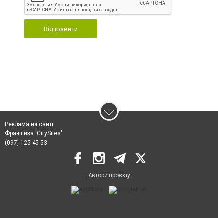
Відправити
Реклама на сайті
Франшиза "CitySites"
(097) 125-45-53
Автори проєкту