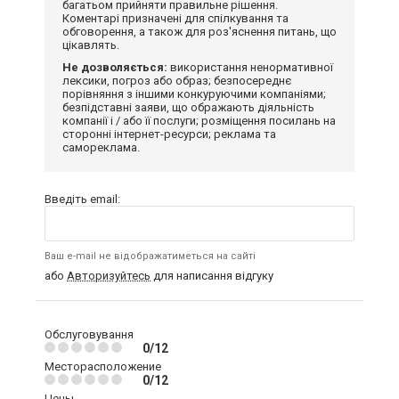
багатьом прийняти правильне рішення.
Коментарі призначені для спілкування та
обговорення, а також для роз'яснення питань, що
цікавлять.
Не дозволяється:
використання ненормативної
лексики, погроз або образ; безпосереднє
порівняння з іншими конкуруючими компаніями;
безпідставні заяви, що ображають діяльність
компанії і / або її послуги; розміщення посилань на
сторонні інтернет-ресурси; реклама та
самореклама.
Введіть email:
Ваш e-mail не відображатиметься на сайті
або
Авторизуйтесь
для написання відгуку
Обслуговування
0/12
Месторасположение
0/12
Цены