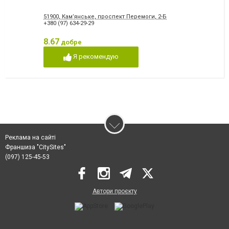
51900, Кам’янське, проспект Перемоги, 2-Б
+380 (97) 634-29-29
8.67
добре
Я рекомендую
Реклама на сайті
Франшиза "CitySites"
(097) 125-45-53
Автори проєкту