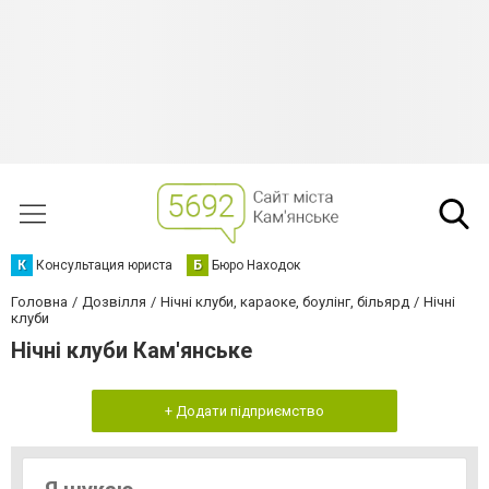
К
Консультация юриста
Б
Бюро Находок
Головна
Дозвілля
Нічні клуби, караоке, боулінг, більярд
Нічні
клуби
Нічні клуби Кам'янське
+ Додати підприємство