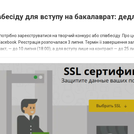
івбесіду для вступу на бакалаврат: дед
потрібно зареєструватися на творчий конкурс або співбесіду. Про ц
 Facebook. Реєстрація розпочалася 3 липня. Термін її завершення з
кт, — до 10 липня (18:00), а для вступу лише на контракт — до 25 л
stup.edb...