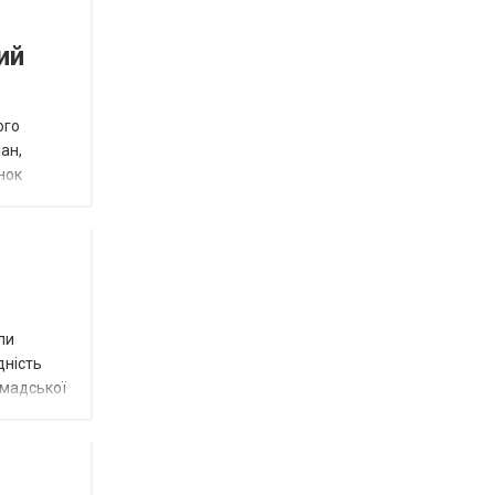
ий
ого
ан,
нок
ли
дність
омадської