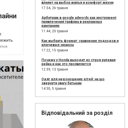
влияет на выбор жилья и комфорт жизни
17:34,
26 травня
лайни
Арбитраж в google adwords как инструмент
привлечения трафика в рекламных
кампаниях
11:44,
20 травня
е
алежить
Как выбрать формат: сравнение подходов и
ключевые нюансы
ипня
17:22,
15 травня
Почему у Honda выходит из строя рулевая
рейка и как это проявляется
12:39,
13 травня
Одяг для недоношених дітей: на що
звернути увагу батькам
14:30,
5 травня
Відповідальний за розділ