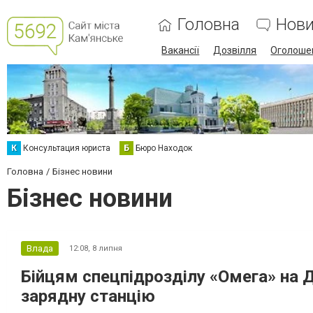
Головна
Нов
Вакансії
Дозвілля
Оголоше
К
Консультация юриста
Б
Бюро Находок
Головна
Бізнес новини
Бізнес новини
Влада
12:08,
8 липня
Бійцям спецпідрозділу «Омега» на 
зарядну станцію