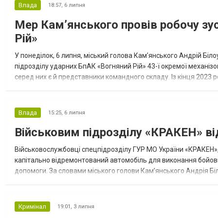
Компания ODF производит коннекторы для
Влада
18:57,
6 липня
стекла из высококачественной
Мер Кам’янського провів робочу зус
нержавеющей стали AISI 304. Дан...
Рій»
У понеділок, 6 липня, міський голова Кам’янського Андрій Біл
підрозділу ударних БпАК «Вогняний Рій» 43-ї окремої механіз
серед них є й представники командного складу. Із кінця 2023 
фронту – Куп’янський напрямок. Бійці підрозділу ефективно по
Влада
15:25,
6 липня
Військовим підрозділу «КРАКЕН» в
Військовослужбовці спецпідрозділу ГУР МО України «КРАКЕН»,
капітально відремонтований автомобіль для виконання бойових
допомоги. За словами міського голови Кам’янського Андрія Бі
організації «Бджола». Автомобіль використовуватимуть для за
Кримінал
19:01,
3 липня