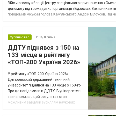
Військовослужбовці Центру спеціального призначення «Омега
допомогу від громадської організації «Бджола». Захисникам п
повідомив міський голова Кам’янського Андрій Білоусов. Під ча
захист України та побажав успішного виконання бойових завдан
Суспільство
11:16,
8 липня
ДДТУ піднявся з 150 на
133 місце в рейтингу
«ТОП-200 Україна 2026»
У рейтингу «ТОП-200 Україна 2026»
Дніпровський державний технічний
університет піднявся на 133 місце з 150-го.
Про це повідомили в ДДТУ. В університеті
зазначили, що цей результат став
можливим завдяки зусиллям наукових,
педагогічних та адміністративних
працівників, а також активній участі