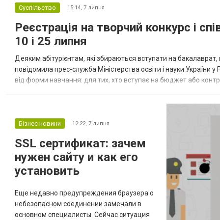
Суспільство
15:14,
7 липня
Реєстрація на творчий конкурс і сп
10 і 25 липня
Деяким абітурієнтам, які збираються вступати на бакалаврат, 
повідомила прес-служба Міністерства освіти і науки України у
від форми навчання: для тих, хто вступає на бюджет або контра
(18:00). Зареєструватися можна через онлайн-систему ЄДЕБО (v
Бізнес новини
12:22,
7 липня
SSL сертификат: зачем
нужен сайту и как его
установить
Еще недавно предупреждения браузера о
небезопасном соединении замечали в
основном специалисты. Сейчас ситуация