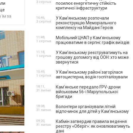
3 серпня
али
посилює енергетичну стійкість
критичної інфраструктури
 це
 їм за
16:46,
У Кам’янському розпочали
3 серпня
реконструкцію Меморіального
комплексу на Майдані Героїв
11:48,
Мобільний ЦНАП у Кам’янському
1 серпня
працюватиме в серпні: графік виїздів
11:18,
У Кам’янському реєструватимуть на
1 серпня
грошову допомогу від ООН: хто може
звернутися
10:49,
У Кам’янському районі загорілася
1 серпня
автоцистерна, водія госпіталізували
18:11,
Кам’янське передало FPV-дрони
31 липня
військовим 56-ї Маріупольської
бригади
18:08,
Волонтери організували літній
31 липня
відпочинок для дітей у Кам’янському
09:20,
Кабмін затвердив правила ведення
31 липня
реєстру «Оберіг»: як оновлюватимуть
дані