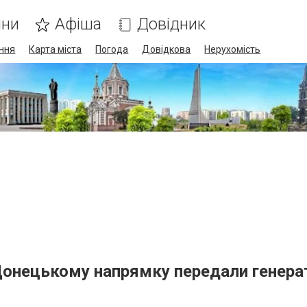
ини
Афіша
Довідник
ння
Карта міста
Погода
Довідкова
Нерухомість
Донецькому напрямку передали генерат