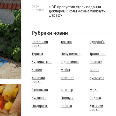
08:59,
ФОП пропустив строк подання
31 липня
декларації: коли можна уникнути
штрафу
Рубрики новин
Загальний
Техніка
Здоров'я
розділ
Туризм
Нерухомість
Транспорт
Будівництво
Відпочинок
Розваги
Бізнес
Меблі
Спорт
Жіночий
Інтернет
Культура
розділ
Економіка
Інтер'єр
Мода
Кулінарія
Послуги
Родина
Подорожі
Робота
Дитячий
розділ