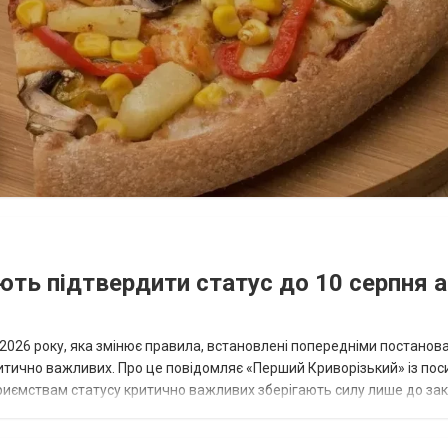
ть підтвердити статус до 10 серпня 
я 2026 року, яка змінює правила, встановлені попередніми постано
критично важливих. Про це повідомляє «Перший Криворізький» із по
дприємствам статусу критично важливих зберігають силу лише до за
..