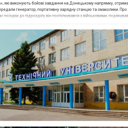
», які виконують бойові завдання на Донецькому напрямку, отрим
ередали генератор, портативну зарядну станцію та смаколики. Про
с поїздки до підрозділу він поспілкувався з військовими, подякував
ь. “Підтримуємо н...