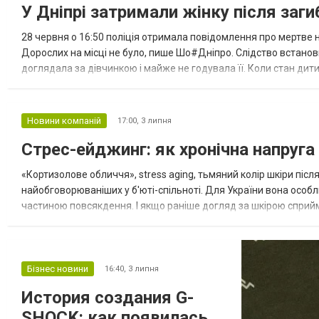
У Дніпрі затримали жінку після заг
28 червня о 16:50 поліція отримала повідомлення про мертве 
Дорослих на місці не було, пише Шо#Дніпро. Слідство встановило
доглядала за дівчинкою і майже не годувала її. Коли стан дит
немовляти мати не звернулася до лікарів чи поліції. Вона переве
Новини компаній
17:00,
3 липня
Стрес-ейджинг: як хронічна напруга
«Кортизолове обличчя», stress aging, тьмяний колір шкіри післ
найобговорюваніших у б'юті-спільноті. Для України вона особл
частиною повсякдення. І якщо раніше догляд за шкірою сприйм
говорять про нього як про інструмент компенсації стресового 
Бізнес новини
16:40,
3 липня
История создания G-
SHOCK: как появилась