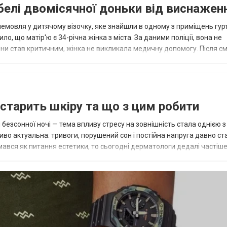
ибелі двомісячної доньки від виснажен
немовля у дитячому візочку, яке знайшли в одному з приміщень гур
, що матір'ю є 34-річна жінка з міста. За даними поліції, вона не
ини став критичним, жінка не викликала медичну допомогу. Після см
зла віз...
 старить шкіру та що з цим робити
я безсонної ночі — тема впливу стресу на зовнішність стала однією з
иво актуальна: тривоги, порушений сон і постійна напруга давно ст
ався як питання естетики, то сьогодні дерматологи дедалі частіш
навантаження. Що в...