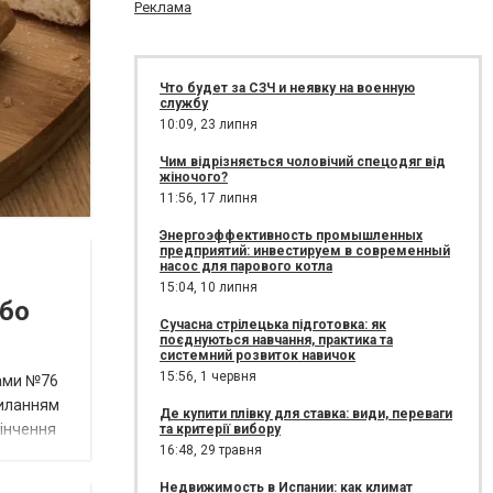
Реклама
Что будет за СЗЧ и неявку на военную
службу
10:09,
23 липня
Чим відрізняється чоловічий спецодяг від
жіночого?
11:56,
17 липня
Энергоэффективность промышленных
предприятий: инвестируем в современный
насос для парового котла
15:04,
10 липня
або
Сучасна стрілецька підготовка: як
поєднуються навчання, практика та
системний розвиток навичок
15:56,
1 червня
вами №76
силанням
Де купити плівку для ставка: види, переваги
кінчення
та критерії вибору
16:48,
29 травня
Недвижимость в Испании: как климат