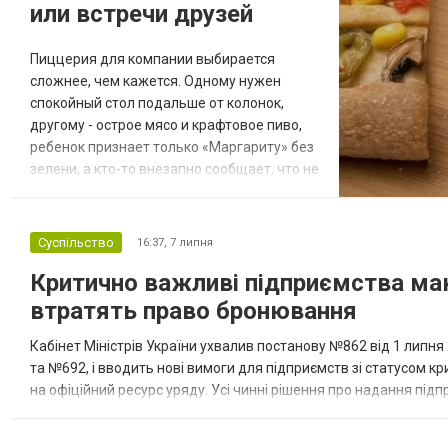
или встречи друзей
Пиццерия для компании выбирается
сложнее, чем кажется. Одному нужен
спокойный стол подальше от колонок,
другому - острое мясо и крафтовое пиво,
ребенок признает только «Маргариту» без
зелени, а кто-то внезапно сообщает, что не
ест лактозу. В итоге красивое заведение с
высоким рейтингом может оказаться
совершенно неудобным именно для
Суспільство
16:37,
7 липня
конкретного вечера. Поэтому опытные
Критично важливі підприємства маю
гости оценивают не только фотографии
пиццы. Они смотрят, как устроено место в
втратять право бронювання
целом: наск...
Кабінет Міністрів України ухвалив постанову №862 від 1 липн
та №692, і вводить нові вимоги для підприємств зі статусом 
на офіційний ресурс уряду. Усі чинні рішення про надання пі
терміну, на який їх було видано, але не пізніше 1 вересня 2026 р.