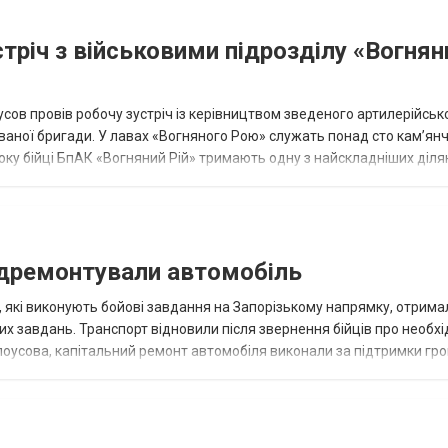
тріч з військовими підрозділу «Вогнян
оусов провів робочу зустріч із керівництвом зведеного артилерійськ
ованої бригади. У лавах «Вогняного Рою» служать понад сто кам’янч
року бійці БпАК «Вогняний Рій» тримають одну з найскладніших діля
єднують артил...
ідремонтували автомобіль
 які виконують бойові завдання на Запорізькому напрямку, отрима
 завдань. Транспорт відновили після звернення бійців про необхі
лоусова, капітальний ремонт автомобіля виконали за підтримки гр
безпечення логіс...