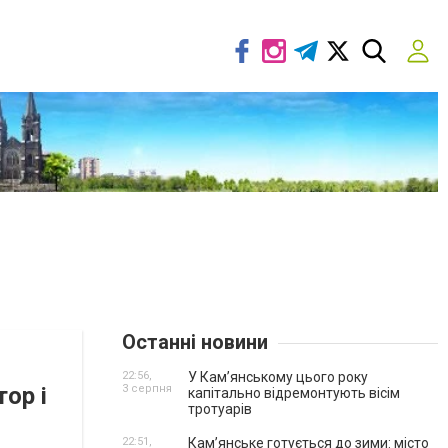
Останні новини
22:56,
У Кам’янському цього року
ор і
3 серпня
капітально відремонтують вісім
тротуарів
22:51,
Кам’янське готується до зими: місто